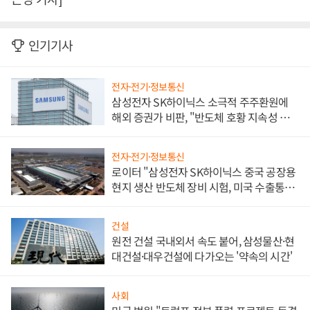
인기기사
전자·전기·정보통신
삼성전자 SK하이닉스 소극적 주주환원에
해외 증권가 비판, "반도체 호황 지속성 의
문"
전자·전기·정보통신
로이터 "삼성전자 SK하이닉스 중국 공장용
현지 생산 반도체 장비 시험, 미국 수출통제
대비"
건설
원전 건설 국내외서 속도 붙어, 삼성물산·현
대건설·대우건설에 다가오는 '약속의 시간'
사회