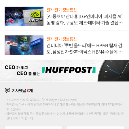
전자·전기·정보통신
[AI 뭉쳐야 산다⑧] LG·엔비디아 '피지컬 AI'
동맹 강화, 구광모 제조·데이터·기술 결집
해 종합 로보틱스 기업으로
전자·전기·정보통신
엔비디아 '루빈 울트라'에도 HBM4 탑재 검
토, 삼성전자·SK하이닉스 HBM4 수율에 주
도권 갈린다
기사댓글
0
개
200자까지 쓰실 수 있습니다. (현재 0 byte / 최대 400byte)
저작권 등 다른 사람의 권리를 침해하거나 명예를 훼손하는 댓글은 관련 법률에 의해 제재를 받을
수 있습니다.
타인에게 불쾌감을 주는 욕설 등 비하하는 단어가 내용에 포함되거나 인신공격성 글은 관리자의 판
단에 의해 삭제 합니다.