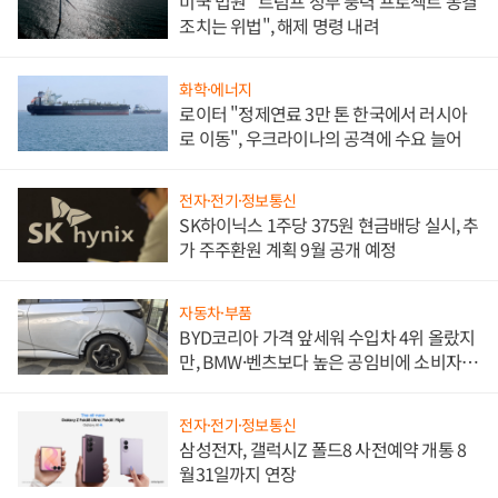
미국 법원 "트럼프 정부 풍력 프로젝트 동결
조치는 위법", 해제 명령 내려
화학·에너지
로이터 "정제연료 3만 톤 한국에서 러시아
로 이동", 우크라이나의 공격에 수요 늘어
전자·전기·정보통신
SK하이닉스 1주당 375원 현금배당 실시, 추
가 주주환원 계획 9월 공개 예정
자동차·부품
BYD코리아 가격 앞세워 수입차 4위 올랐지
만, BMW·벤츠보다 높은 공임비에 소비자
불만 폭발
전자·전기·정보통신
삼성전자, 갤럭시Z 폴드8 사전예약 개통 8
월31일까지 연장