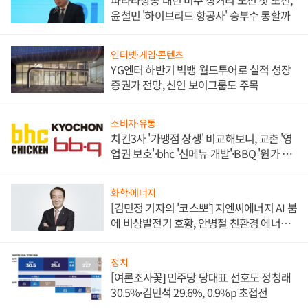
파라타항공 내년 미주 장거리 노선 첫 도전,
윤철민 '하이브리드 항공사' 승부수 통할까
인터넷·게임·콘텐츠
YG엔터 하반기 빅뱅 월드투어로 실적 성장
증권가 전망, 신인 보이그룹도 주목
소비자·유통
치킨3사 '가맹점 상생' 비교해보니, 교촌 '영
업권 보호'·bhc '신메뉴 개발'·BBQ '원가 부
담'
화학·에너지
[김민정 기자의 '코스뽀'] 지엔씨에너지 AI 붐
에 비상발전기 호황, 안병철 친환경 에너지
발전전문기업 향한다
정치
[여론조사꽃] 민주당 당대표 선호도 정청래
30.5%·김민석 29.6%, 0.9%p 초접전