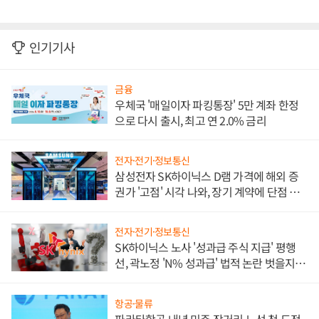
인기기사
금융
우체국 '매일이자 파킹통장' 5만 계좌 한정
으로 다시 출시, 최고 연 2.0% 금리
전자·전기·정보통신
삼성전자 SK하이닉스 D램 가격에 해외 증
권가 '고점' 시각 나와, 장기 계약에 단점 부
각
전자·전기·정보통신
SK하이닉스 노사 '성과급 주식 지급' 평행
선, 곽노정 'N% 성과급' 법적 논란 벗을지 주
목
항공·물류