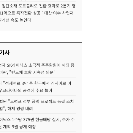
 첨단소재 포트폴리오 전환 효과로 2분기 영
01억으로 흑자전환 성공 : 대산·여수 사업재
질개선 속도 높인다
 기사
자 SK하이닉스 소극적 주주환원에 해외 증
비판, "반도체 호황 지속성 의문"
 "정제연료 3만 톤 한국에서 러시아로 이
 우크라이나의 공격에 수요 늘어
법원 "트럼프 정부 풍력 프로젝트 동결 조치
법", 해제 명령 내려
이닉스 1주당 375원 현금배당 실시, 추가 주
 계획 9월 공개 예정