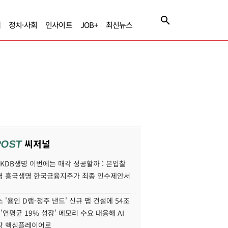
제
정치·사회
인사이트
JOB+
최신뉴스
씨저널
POST
' KDB생명 이번에는 매각 성공할까 : 본입찰
명 흥국생명 한국금융지주가 최종 인수제안서
 '용인 D램-청주 낸드' 신규 팹 건설에 54조
 '연평균 19% 성장' 메모리 수요 대응해 AI
장 핵심플레이어로