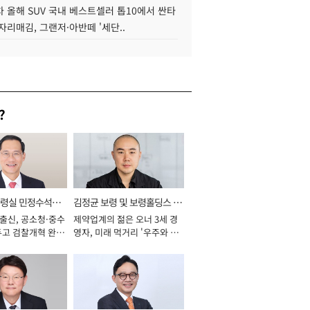
 올해 SUV 국내 베스트셀러 톱10에서 싼타
자리매김, 그랜저·아반떼 '세단..
?
통령실 민정수석비
김정균 보령 및 보령홀딩스 대
 출신, 공소청·중수
제약업계의 젊은 오너 3세 경
표이사 사장
두고 검찰개혁 완수
영자, 미래 먹거리 '우주와 헬
년]
스케어' 공들여 [2026년]