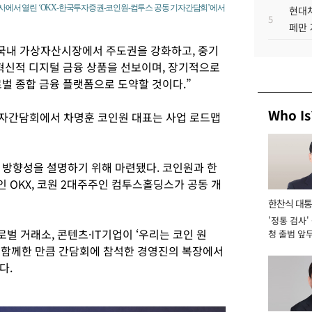
본사에서 열린 ‘OKX-한국투자증권-코인원-컴투스 공동 기자간담회’에서
현대차
5
페만 
 국내 가상자산시장에서 주도권을 강화하고, 중기
 혁신적 디지털 금융 상품을 선보이며, 장기적으로
벌 종합 금융 플랫폼으로 도약할 것이다.”
Who Is
기자간담회에서 차명훈 코인원 대표는 사업 로드맵
 방향성을 설명하기 위해 마련됐다. 코인원과 한
 OKX, 코원 2대주주인 컴투스홀딩스가 공동 개
한찬식 대
'정통 검사'
서관
 거래소, 콘텐츠·IT기업이 ‘우리는 코인 원
청 출범 앞
맡아 [2026
 아래 함께한 만큼 간담회에 참석한 경영진의 복장에서
다.