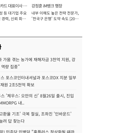
카드 대표이사 사
강정훈 iM뱅크 행장
성 등 대기업 주요
내부 이해도 높은 전략 전문가,
 경력, 신뢰 회복
'전국구 은행' 도약 속도 [2026
[2026년]
년]
사
 가뭄 겪는 농가에 재해자금 3천억 지원, 강
 역량 집중"
스 포스코인터내셔널과 포스코DX 지분 일부
 재원 2조5천억 확보
투스 '제우스: 오만의 신' 8월26일 출시, 진입
MMORPG 내..
고환율 기조' 극복 절실, 조좌진 '인바운드'
늘려 답 찾는다
정말] 민주당 민병덕 "홈플러스 정상화될 때까