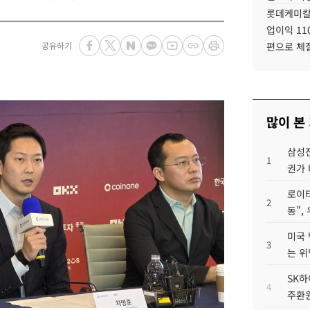
롯데케미칼
업이익 11
공유하기
편으로 체
많이 본
삼성전
1
권가 
로이터
2
동",
미국 
3
는 위
SK하
4
주환원