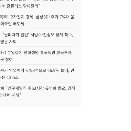
니에 홈플러스 담아달라"
목주] '2차전지 강세' 삼성SDI 주가 7%대 올
 외국인 매도세..
 '돌려차기 발언' 서범수·진종오 징계 착수,
2명은 사퇴
 매각 본입찰에 한화생명 흥국생명 한국투자
3곳 참여
분기 영업이익 6753억으로 66.9% 늘어, 민
은 13.5조
회 "연구개발직 주52시간 유연화 필요, 경직
경쟁력 저해"