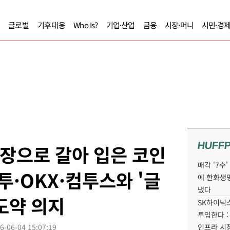
글로벌
기후대응
Who Is?
기업·산업
금융
시장·머니
시민·경
HUFF
정장으로 갈아 입은 코인
매각 '7수
투·OKX·컴투스와 '글
에 한화생
냈다
도약 의지
SK하이닉스
투입한다 :
6-06-04 15:07:19
인프라 시