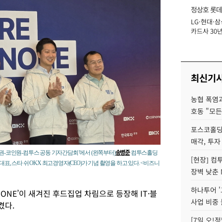
정상호 롯데
LG·현대·삼
장
카드사 30년
에 '초집중' 
최신기
농협 폭염과
호동 "모든
포스코홀딩
매각, 투자
송병준
증권-코인원-컴투스 공동 기자간담회’에서 (왼쪽부터)
컴투스홀딩
[현장] 컴
, 스타 쉬 OKX 최고경영자(CEO)가 기념 촬영을 하고 있다. <비즈니
장벽 낮춘 
하나투어 '
INONE’이 새겨진 후드집업 차림으로 등장해 IT·블
사업 비중 
켰다.
[7일 오!