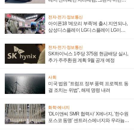
'세단 쌍끌이'로 내수 방어
전자·전기·정보통신
아이폰18 '메모리 부족'에 출시 지연되나,
삼성디스플레이 LG디스플레이 LG이노
텍 '탈애플' 수익 다각화 속도
전자·전기·정보통신
SK하이닉스 1주당 375원 현금배당 실시,
추가 주주환원 계획 9월 공개 예정
사회
미국 법원 "트럼프 정부 풍력 프로젝트 동
결 조치는 위법", 해제 명령 내려
화학·에너지
'DL이앤씨 SMR 협력사' X에너지, '한수원
포스코 동맹' 센트러스에너지와 우라늄
계약 체결