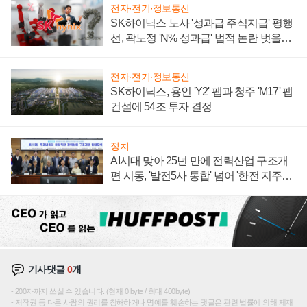
전자·전기·정보통신
SK하이닉스 노사 '성과급 주식지급' 평행
선, 곽노정 'N% 성과급' 법적 논란 벗을지
주목
전자·전기·정보통신
SK하이닉스, 용인 'Y2' 팹과 청주 'M17' 팹
건설에 54조 투자 결정
정치
AI시대 맞아 25년 만에 전력산업 구조개
편 시동, '발전5사 통합' 넘어 '한전 지주사'
재편론도
기사댓글
0
개
200자까지 쓰실 수 있습니다. (현재 0 byte / 최대 400byte)
저작권 등 다른 사람의 권리를 침해하거나 명예를 훼손하는 댓글은 관련 법률에 의해 제재