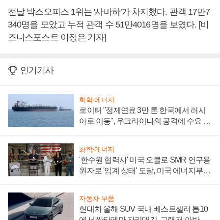
전날 박스오피스 1위는 '사바하'가 차지했다. 관객 17만7
340명을 모았고 누적 관객 수 51만4016명을 보였다. [비
즈니스포스트 이정은 기자]
인기기사
화학·에너지
로이터 "정제연료 3만 톤 한국에서 러시
아로 이동", 우크라이나의 공격에 수요 늘
어
화학·에너지
'한수원 협력사' 미국 오클로 SMR 연구용
원자로 '임계 상태' 도달, 미국 에너지부
"중요한 이정표"
자동차·부품
현대차 올해 SUV 국내 베스트셀러 톱10
에서 싼타페만 자리매김, 그랜저·아반떼