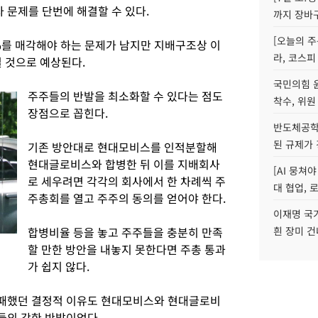
문제를 단번에 해결할 수 있다.
까지 장바
[오늘의 주
%를 매각해야 하는 문제가 남지만 지배구조상 이
라, 코스피
 것으로 예상된다.
국민의힘 
주주들의 반발을 최소화할 수 있다는 점도
착수, 위원
장점으로 꼽힌다.
반도체공학
된 규제가 
기존 방안대로 현대모비스를 인적분할해
현대글로비스와 합병한 뒤 이를 지배회사
[AI 뭉쳐
로 세우려면 각각의 회사에서 한 차례씩 주
대 협업, 
주총회를 열고 주주의 동의를 얻어야 한다.
이재명 국
합병비율 등을 놓고 주주들을 충분히 만족
흰 장미 건
할 만한 방안을 내놓지 못한다면 주총 통과
가 쉽지 않다.
패했던 결정적 이유도 현대모비스와 현대글로비
들의 강한 반발이었다.