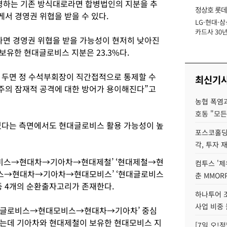
하는 기존 방식대로라면 합병법인의 지분을 추
정상호 롯데
서 경영권 위협을 받을 수 있다.
LG·현대·삼
장
카드사 30년
면 경영권 위협을 받을 가능성이 현저히 낮아진
에 '초집중' 
 보유한 현대글로비스 지분은 23.3%다.
 두면 정 수석부회장이 직간접적으로 통제할 수
최신기
주의 잠재적 공격에 대한 방어가 용이해진다”고
농협 폭염과
호동 "모든
있다는 측면에서도 현대글로비스 활용 가능성이 높
포스코홀딩
각, 투자 
비스→현대차→기아차→현대제철’ ‘현대제철→현
컴투스 '제
스→현대차→기아차→현대모비스’ ‘현대글로비스
춘 MMOR
 4개의 순환출자고리가 존재한다.
하나투어 조
사업 비중 
현대글로비스→현대모비스→현대차→기아차’ 중심
히는데 기아차와 현대제철이 보유한 현대모비스 지
[7일 오!