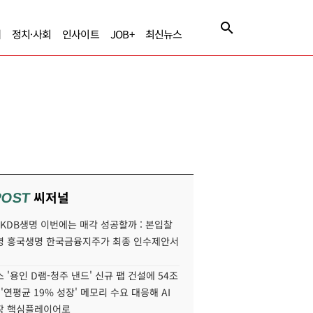
제
정치·사회
인사이트
JOB+
최신뉴스
씨저널
POST
' KDB생명 이번에는 매각 성공할까 : 본입찰
명 흥국생명 한국금융지주가 최종 인수제안서
 '용인 D램-청주 낸드' 신규 팹 건설에 54조
 '연평균 19% 성장' 메모리 수요 대응해 AI
장 핵심플레이어로