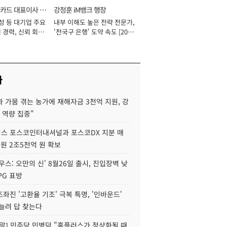
카드 대표이사 사
강정훈 iM뱅크 행장
성 등 대기업 주요
내부 이해도 높은 전략 전문가,
 경력, 신뢰 회복
'전국구 은행' 도약 속도 [2026
[2026년]
년]
사
 가뭄 겪는 농가에 재해자금 3천억 지원, 강
 역량 집중"
스 포스코인터내셔널과 포스코DX 지분 매
재원 2조5천억 원 확보
우스: 오만의 신' 8월26일 출시, 진입장벽 낮
PG 표방
좌진 '고환율 기조' 극복 특명, '인바운드'
늘려 답 찾는다
정말] 민주당 민병덕 "홈플러스가 정상화될 때