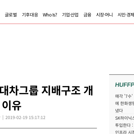
글로벌
기후대응
Who Is?
기업·산업
금융
시장·머니
시민·경
HUFF
대차그룹 지배구조 개
매각 '7수
 이유
에 한화생
냈다
r
2019-02-19 15:17:12
SK하이닉스
투입한다 :
인프라 시