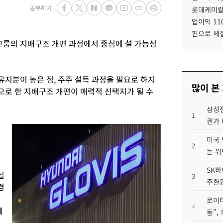
공유하기
롯데케미칼
업이익 11
편으로 체
룹의 지배구조 개편 과정에서 중심에 설 가능성
지분이 높은 점, 주주 설득 과정을 필요로 하지
많이 본
로 한 지배구조 개편이 매력적 선택지가 될 수
삼성전
1
권가 
미국 
2
는 위
SK하
실
3
주환원
경
로이터
4
에
동",