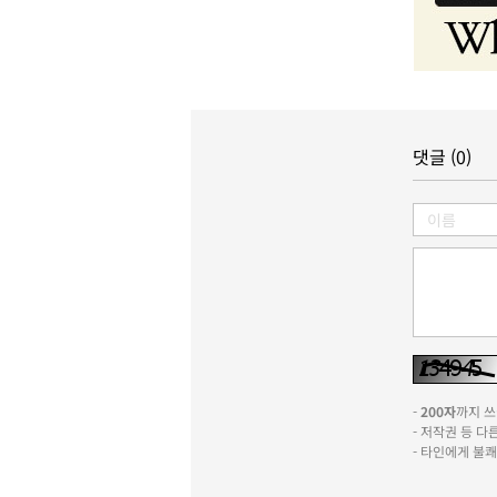
댓글 (0)
-
200자
까지 쓰실
- 저작권 등 
- 타인에게 불