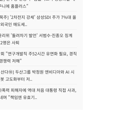
구니에 홈플러스"
목주] '2차전지 강세' 삼성SDI 주가 7%대 올
 외국인 매도세..
윤리위 '돌려차기 발언' 서범수·진종오 징계
 2명은 사퇴
회 "연구개발직 주52시간 유연화 필요, 경직
경쟁력 저해"
야 산다⑩] 두산그룹 박정원 엔비디아와 AI 시
로봇 고도화부터 저..
가폭력 피해자에 역대 처음 대통령 직접 사과,
네며 "책임엔 유효기..