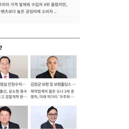
코리아 가격 앞세워 수입차 4위 올랐지만,
·벤츠보다 높은 공임비에 소비자 ..
?
통령실 민정수석비
김정균 보령 및 보령홀딩스 대
 출신, 공소청·중수
제약업계의 젊은 오너 3세 경
표이사 사장
두고 검찰개혁 완수
영자, 미래 먹거리 '우주와 헬
년]
스케어' 공들여 [2026년]