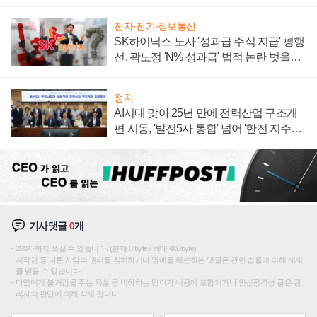
전자·전기·정보통신
SK하이닉스 노사 '성과급 주식 지급' 평행
선, 곽노정 'N% 성과급' 법적 논란 벗을지
주목
정치
AI시대 맞아 25년 만에 전력산업 구조개
편 시동, '발전5사 통합' 넘어 '한전 지주사'
재편론도
기사댓글
0
개
200자까지 쓰실 수 있습니다. (현재 0 byte / 최대 400byte)
저작권 등 다른 사람의 권리를 침해하거나 명예를 훼손하는 댓글은 관련 법률에 의해 제재
를 받을 수 있습니다.
타인에게 불쾌감을 주는 욕설 등 비하하는 단어가 내용에 포함되거나 인신공격성 글은 관
리자의 판단에 의해 삭제 합니다.