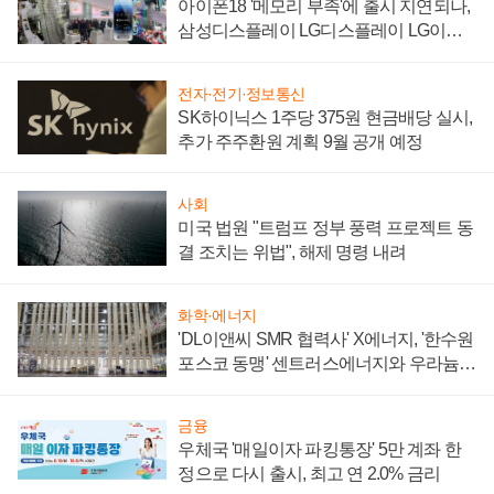
아이폰18 '메모리 부족'에 출시 지연되나,
삼성디스플레이 LG디스플레이 LG이노
텍 '탈애플' 수익 다각화 속도
전자·전기·정보통신
SK하이닉스 1주당 375원 현금배당 실시,
추가 주주환원 계획 9월 공개 예정
사회
미국 법원 "트럼프 정부 풍력 프로젝트 동
결 조치는 위법", 해제 명령 내려
화학·에너지
'DL이앤씨 SMR 협력사' X에너지, '한수원
포스코 동맹' 센트러스에너지와 우라늄
계약 체결
금융
우체국 '매일이자 파킹통장' 5만 계좌 한
정으로 다시 출시, 최고 연 2.0% 금리