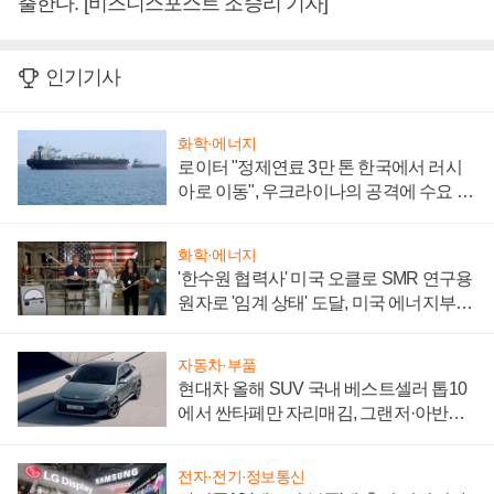
출한다. [비즈니스포스트 조승리 기자]
인기기사
화학·에너지
로이터 "정제연료 3만 톤 한국에서 러시
아로 이동", 우크라이나의 공격에 수요 늘
어
화학·에너지
'한수원 협력사' 미국 오클로 SMR 연구용
원자로 '임계 상태' 도달, 미국 에너지부
"중요한 이정표"
자동차·부품
현대차 올해 SUV 국내 베스트셀러 톱10
에서 싼타페만 자리매김, 그랜저·아반떼
'세단 쌍끌이'로 내수 방어
전자·전기·정보통신