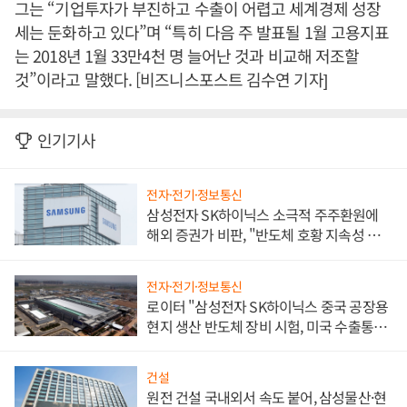
그는 “기업투자가 부진하고 수출이 어렵고 세계경제 성장
세는 둔화하고 있다”며 “특히 다음 주 발표될 1월 고용지표
는 2018년 1월 33만4천 명 늘어난 것과 비교해 저조할
것”이라고 말했다. [비즈니스포스트 김수연 기자]
인기기사
전자·전기·정보통신
삼성전자 SK하이닉스 소극적 주주환원에
해외 증권가 비판, "반도체 호황 지속성 의
문"
전자·전기·정보통신
로이터 "삼성전자 SK하이닉스 중국 공장용
현지 생산 반도체 장비 시험, 미국 수출통제
대비"
건설
원전 건설 국내외서 속도 붙어, 삼성물산·현