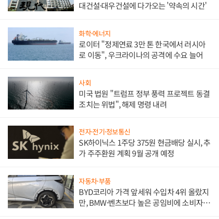
대건설·대우건설에 다가오는 '약속의 시간'
화학·에너지
로이터 "정제연료 3만 톤 한국에서 러시아
로 이동", 우크라이나의 공격에 수요 늘어
사회
미국 법원 "트럼프 정부 풍력 프로젝트 동결
조치는 위법", 해제 명령 내려
전자·전기·정보통신
SK하이닉스 1주당 375원 현금배당 실시, 추
가 주주환원 계획 9월 공개 예정
자동차·부품
BYD코리아 가격 앞세워 수입차 4위 올랐지
만, BMW·벤츠보다 높은 공임비에 소비자
불만 폭발