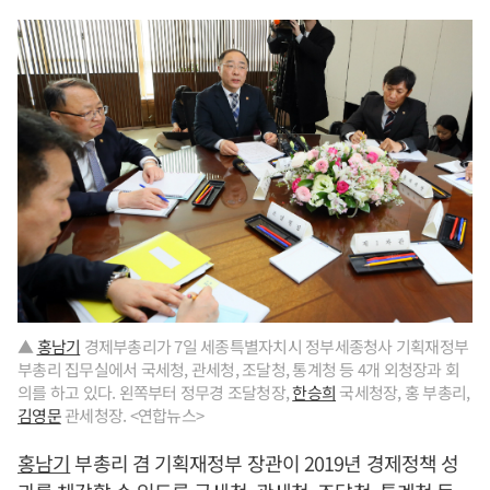
▲
홍남기
경제부총리가 7일 세종특별자치시 정부세종청사 기획재정부
부총리 집무실에서 국세청, 관세청, 조달청, 통계청 등 4개 외청장과 회
의를 하고 있다. 왼쪽부터 정무경 조달청장,
한승희
국세청장, 홍 부총리,
김영문
관세청장. <연합뉴스>
홍남기
부총리 겸 기획재정부 장관이 2019년 경제정책 성