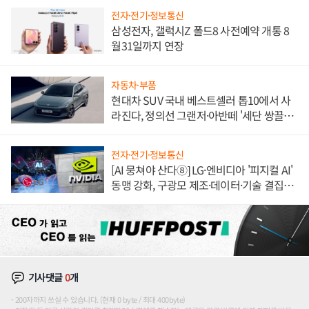
전자·전기·정보통신
삼성전자, 갤럭시Z 폴드8 사전예약 개통 8
월31일까지 연장
자동차·부품
현대차 SUV 국내 베스트셀러 톱10에서 사
라진다, 정의선 그랜저·아반떼 '세단 쌍끌
이'로 내수 방어
전자·전기·정보통신
[AI 뭉쳐야 산다⑧] LG·엔비디아 '피지컬 AI'
동맹 강화, 구광모 제조·데이터·기술 결집
해 종합 로보틱스 기업으로
기사댓글
0
개
200자까지 쓰실 수 있습니다. (현재 0 byte / 최대 400byte)