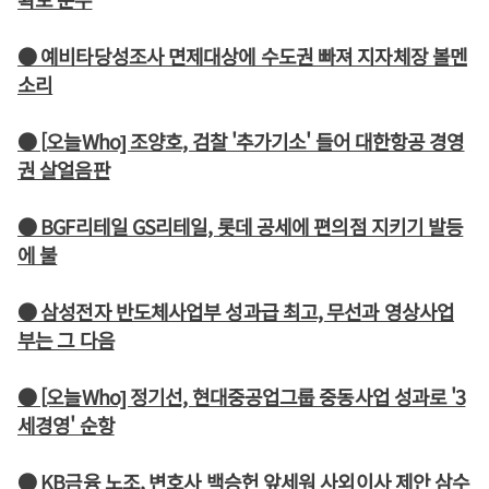
● 예비타당성조사 면제대상에 수도권 빠져 지자체장 볼멘
소리
● [오늘Who] 조양호, 검찰 '추가기소' 들어 대한항공 경영
권 살얼음판
● BGF리테일 GS리테일, 롯데 공세에 편의점 지키기 발등
에 불
● 삼성전자 반도체사업부 성과급 최고, 무선과 영상사업
부는 그 다음
● [오늘Who] 정기선, 현대중공업그룹 중동사업 성과로 '3
세경영' 순항
● KB금융 노조, 변호사 백승헌 앞세워 사외이사 제안 삼수