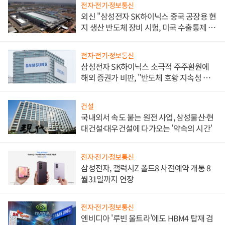
전자·전기·정보통신
외신 "삼성전자 SK하이닉스 중국 공장용 현
지 생산 반도체 장비 시험, 미국 수출통제 대
비"
전자·전기·정보통신
삼성전자 SK하이닉스 소극적 주주환원에
해외 증권가 비판, "반도체 호황 지속성 의
문"
건설
국내외서 속도 붙는 원전 사업, 삼성물산·현
대건설·대우건설에 다가오는 '약속의 시간'
전자·전기·정보통신
삼성전자, 갤럭시Z 폴드8 사전예약 개통 8
월31일까지 연장
전자·전기·정보통신
엔비디아 '루빈 울트라'에도 HBM4 탑재 검