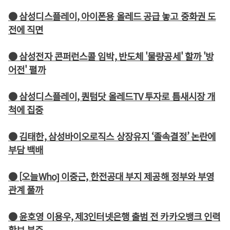
● 삼성디스플레이, 아이폰용 올레드 공급 놓고 중화권 도
전에 직면
● 삼성전자 콘퍼런스콜 임박, 반도체 '물량공세' 할까 '방
어전' 펼까
● 삼성디스플레이, 퀀텀닷 올레드TV 투자로 틈새시장 개
척에 집중
● 김태한, 삼성바이오로직스 상장유지 ‘졸속결정’ 논란에
부담 백배
● [오늘Who] 이중근, 한전공대 부지 제공해 정부와 부영
관계 풀까
● 윤호영 이용우, 제3인터넷은행 출범 전 카카오뱅크 인력
확보 분주