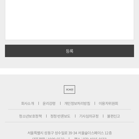
PC버전
회사소개
윤리강령
개인정보처리방침
이용자위원회
청소년보호정책
정정·반론보도
기사심의규정
불편신고
서울특별시 성동구 성수일로 39-34 서울숲더스페이스 12층
대표전화 : 1800-6522
팩스 : 070-4015-8658