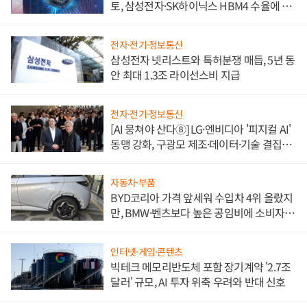
토, 삼성전자·SK하이닉스 HBM4 수율에 주
도권 갈린다
전자·전기·정보통신
삼성전자 넷리스트와 특허분쟁 매듭, 5년 동
안 최대 1.3조 라이선스비 지급
전자·전기·정보통신
[AI 뭉쳐야 산다⑧] LG·엔비디아 '피지컬 AI'
동맹 강화, 구광모 제조·데이터·기술 결집
해 종합 로보틱스 기업으로
자동차·부품
BYD코리아 가격 앞세워 수입차 4위 올랐지
만, BMW·벤츠보다 높은 공임비에 소비자
불만 폭발
인터넷·게임·콘텐츠
빅테크 메모리반도체 포함 장기계약 '2.7조
달러' 규모, AI 투자 위축 우려와 반대 신호