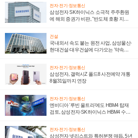
전자·전기·정보통신
삼성전자 SK하이닉스 소극적 주주환원
에 해외 증권가 비판, "반도체 호황 지속
성 의문"
건설
국내외서 속도 붙는 원전 사업, 삼성물산·
현대건설·대우건설에 다가오는 '약속의
시간'
전자·전기·정보통신
삼성전자, 갤럭시Z 폴드8 사전예약 개통
8월31일까지 연장
전자·전기·정보통신
엔비디아 '루빈 울트라'에도 HBM4 탑재
검토, 삼성전자·SK하이닉스 HBM4 수율
에 주도권 갈린다
전자·전기·정보통신
삼성전자 넷리스트와 특허분쟁 매듭, 5년