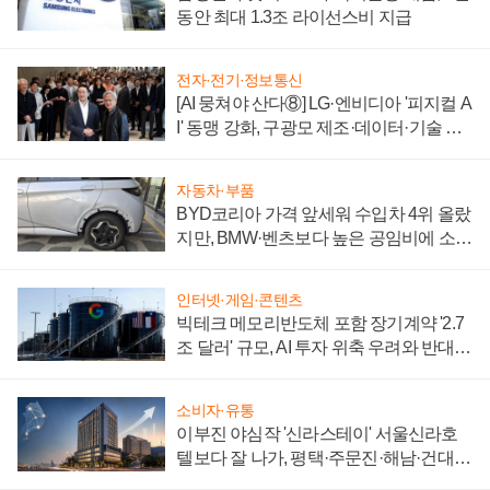
동안 최대 1.3조 라이선스비 지급
전자·전기·정보통신
[AI 뭉쳐야 산다⑧] LG·엔비디아 '피지컬 A
I' 동맹 강화, 구광모 제조·데이터·기술 결
집해 종합 로보틱스 기업으로
자동차·부품
BYD코리아 가격 앞세워 수입차 4위 올랐
지만, BMW·벤츠보다 높은 공임비에 소비
자 불만 폭발
인터넷·게임·콘텐츠
빅테크 메모리반도체 포함 장기계약 '2.7
조 달러' 규모, AI 투자 위축 우려와 반대
신호
소비자·유통
이부진 야심작 '신라스테이' 서울신라호
텔보다 잘 나가, 평택·주문진·해남·건대로
성장판 더 넓힌다