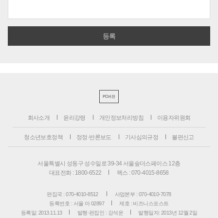
PC버전
회사소개
윤리강령
개인정보처리방침
이용자위원회
청소년보호정책
정정·반론보도
기사심의규정
불편신고
서울특별시 성동구 성수일로 39-34 서울숲더스페이스 12층
대표전화 : 1800-6522
팩스 : 070-4015-8658
편집국 : 070-4010-8512
사업본부 : 070-4010-7078
등록번호 : 서울 아 02897
제호 : 비즈니스포스트
등록일: 2013.11.13
발행·편집인 : 강석운
발행일자: 2013년 12월 2일