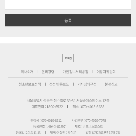
PC버전
회사소개
윤리강령
개인정보처리방침
이용자위원회
청소년보호정책
정정·반론보도
기사심의규정
불편신고
서울특별시 성동구 성수일로 39-34 서울숲더스페이스 12층
대표전화 : 1800-6522
팩스 : 070-4015-8658
편집국 : 070-4010-8512
사업본부 : 070-4010-7078
등록번호 : 서울 아 02897
제호 : 비즈니스포스트
등록일: 2013.11.13
발행·편집인 : 강석운
발행일자: 2013년 12월 2일