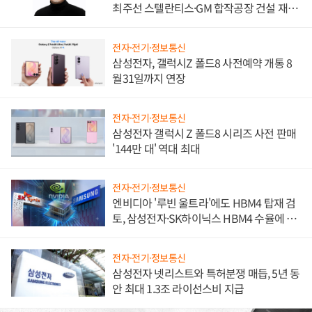
최주선 스텔란티스·GM 합작공장 건설 재추
진하나
전자·전기·정보통신
삼성전자, 갤럭시Z 폴드8 사전예약 개통 8
월31일까지 연장
전자·전기·정보통신
삼성전자 갤럭시 Z 폴드8 시리즈 사전 판매
'144만 대' 역대 최대
전자·전기·정보통신
엔비디아 '루빈 울트라'에도 HBM4 탑재 검
토, 삼성전자·SK하이닉스 HBM4 수율에 주
도권 갈린다
전자·전기·정보통신
삼성전자 넷리스트와 특허분쟁 매듭, 5년 동
안 최대 1.3조 라이선스비 지급