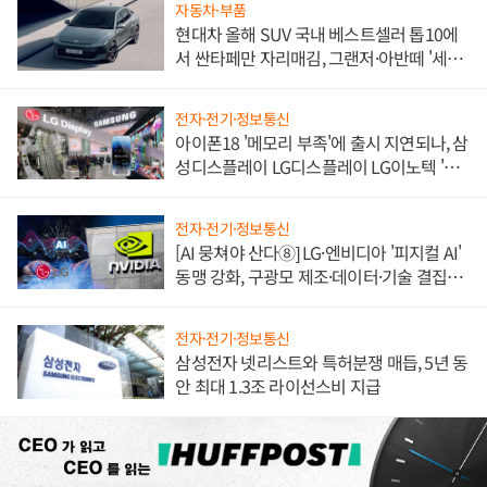
자동차·부품
현대차 올해 SUV 국내 베스트셀러 톱10에
서 싼타페만 자리매김, 그랜저·아반떼 '세단
쌍끌이'로 내수 방어
전자·전기·정보통신
아이폰18 '메모리 부족'에 출시 지연되나, 삼
성디스플레이 LG디스플레이 LG이노텍 '탈
애플' 수익 다각화 속도
전자·전기·정보통신
[AI 뭉쳐야 산다⑧] LG·엔비디아 '피지컬 AI'
동맹 강화, 구광모 제조·데이터·기술 결집
해 종합 로보틱스 기업으로
전자·전기·정보통신
삼성전자 넷리스트와 특허분쟁 매듭, 5년 동
안 최대 1.3조 라이선스비 지급