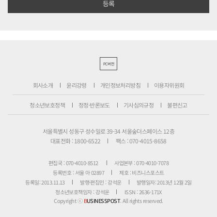
PC버전
회사소개
윤리강령
개인정보처리방침
이용자위원회
청소년보호정책
정정·반론보도
기사심의규정
불편신고
서울특별시 성동구 성수일로 39-34 서울숲더스페이스 12층
대표전화 : 1800-6522
팩스 : 070-4015-8658
편집국 : 070-4010-8512
사업본부 : 070-4010-7078
등록번호 : 서울 아 02897
제호 : 비즈니스포스트
등록일: 2013.11.13
발행·편집인 : 강석운
발행일자: 2013년 12월 2일
청소년보호책임자 : 강석운
ISSN : 2636-171X
Copyright ⓒ
B
USINESSPOST
. All rights reserved.