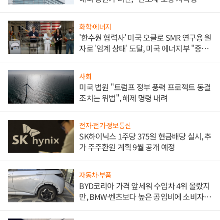
문"
화학·에너지
'한수원 협력사' 미국 오클로 SMR 연구용 원
자로 '임계 상태' 도달, 미국 에너지부 "중요
한 이정표"
사회
미국 법원 "트럼프 정부 풍력 프로젝트 동결
조치는 위법", 해제 명령 내려
전자·전기·정보통신
SK하이닉스 1주당 375원 현금배당 실시, 추
가 주주환원 계획 9월 공개 예정
자동차·부품
BYD코리아 가격 앞세워 수입차 4위 올랐지
만, BMW·벤츠보다 높은 공임비에 소비자
불만 폭발