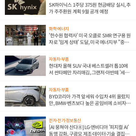
SK하이닉스 1주당 375원 현금배당 실시, 추
가 주주환원 계획 9월 공개 예정
화학·에너지
'한수원 협력사' 미국 오클로 SMR 연구용 원
자로 '임계 상태' 도달, 미국 에너지부 "중요
한 이정표"
자동차·부품
현대차 올해 SUV 국내 베스트셀러 톱10에
서 싼타페만 자리매김, 그랜저·아반떼 '세단
쌍끌이'로 내수 방어
자동차·부품
BYD코리아 가격 앞세워 수입차 4위 올랐지
만, BMW·벤츠보다 높은 공임비에 소비자
불만 폭발
전자·전기·정보통신
[AI 뭉쳐야 산다⑧] LG·엔비디아 '피지컬 AI'
동맹 강화, 구광모 제조·데이터·기술 결집