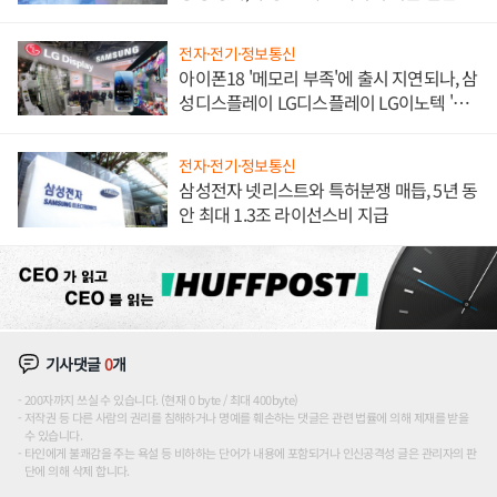
해 종합 로보틱스 기업으로
전자·전기·정보통신
아이폰18 '메모리 부족'에 출시 지연되나, 삼
성디스플레이 LG디스플레이 LG이노텍 '탈
애플' 수익 다각화 속도
전자·전기·정보통신
삼성전자 넷리스트와 특허분쟁 매듭, 5년 동
안 최대 1.3조 라이선스비 지급
기사댓글
0
개
200자까지 쓰실 수 있습니다. (현재 0 byte / 최대 400byte)
저작권 등 다른 사람의 권리를 침해하거나 명예를 훼손하는 댓글은 관련 법률에 의해 제재를 받을
수 있습니다.
타인에게 불쾌감을 주는 욕설 등 비하하는 단어가 내용에 포함되거나 인신공격성 글은 관리자의 판
단에 의해 삭제 합니다.