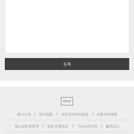
PC버전
회사소개
윤리강령
개인정보처리방침
이용자위원회
청소년보호정책
정정·반론보도
기사심의규정
불편신고