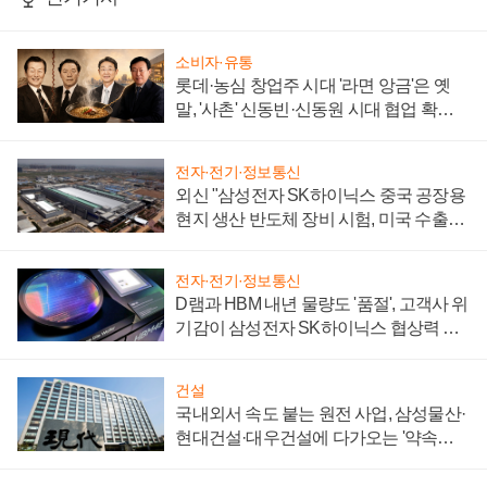
소비자·유통
롯데·농심 창업주 시대 '라면 앙금'은 옛
말, '사촌' 신동빈·신동원 시대 협업 확대
일로
전자·전기·정보통신
외신 "삼성전자 SK하이닉스 중국 공장용
현지 생산 반도체 장비 시험, 미국 수출통
제 대비"
전자·전기·정보통신
D램과 HBM 내년 물량도 '품절', 고객사 위
기감이 삼성전자 SK하이닉스 협상력 더
키워
건설
국내외서 속도 붙는 원전 사업, 삼성물산·
현대건설·대우건설에 다가오는 '약속의
시간'