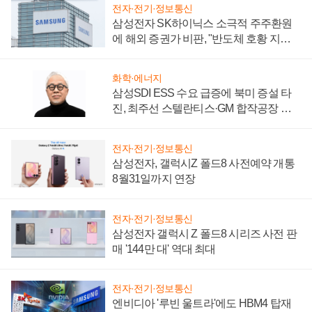
전자·전기·정보통신
삼성전자 SK하이닉스 소극적 주주환원
에 해외 증권가 비판, "반도체 호황 지속
성 의문"
화학·에너지
삼성SDI ESS 수요 급증에 북미 증설 타
진, 최주선 스텔란티스·GM 합작공장 건
설 재추진하나
전자·전기·정보통신
삼성전자, 갤럭시Z 폴드8 사전예약 개통
8월31일까지 연장
전자·전기·정보통신
삼성전자 갤럭시 Z 폴드8 시리즈 사전 판
매 '144만 대' 역대 최대
전자·전기·정보통신
엔비디아 '루빈 울트라'에도 HBM4 탑재