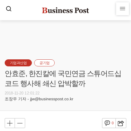
기업과산업
공기업
안효준, 한진칼에 국민연금 스튜어드십
코드 행사해 쇄신 압박할까
2018-11-20 12:01:22
조장우 기자 - jjw@businesspost.co.kr
0