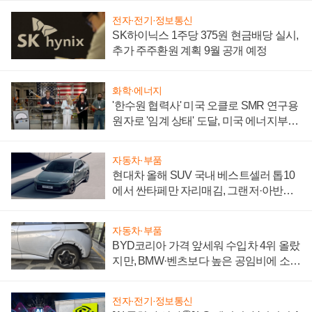
전자·전기·정보통신
SK하이닉스 1주당 375원 현금배당 실시,
추가 주주환원 계획 9월 공개 예정
화학·에너지
'한수원 협력사' 미국 오클로 SMR 연구용
원자로 '임계 상태' 도달, 미국 에너지부
"중요한 이정표"
자동차·부품
현대차 올해 SUV 국내 베스트셀러 톱10
에서 싼타페만 자리매김, 그랜저·아반떼
'세단 쌍끌이'로 내수 방어
자동차·부품
BYD코리아 가격 앞세워 수입차 4위 올랐
지만, BMW·벤츠보다 높은 공임비에 소비
자 불만 폭발
전자·전기·정보통신