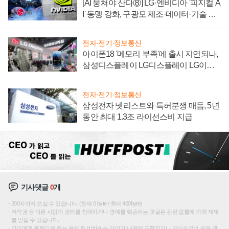
[AI 뭉쳐야 산다⑧] LG·엔비디아 '피지컬 A
I' 동맹 강화, 구광모 제조·데이터·기술 결
집해 종합 로보틱스 기업으로
전자·전기·정보통신
아이폰18 '메모리 부족'에 출시 지연되나,
삼성디스플레이 LG디스플레이 LG이노
텍 '탈애플' 수익 다각화 속도
전자·전기·정보통신
삼성전자 넷리스트와 특허분쟁 매듭, 5년
동안 최대 1.3조 라이선스비 지급
기사댓글
0
개
200자까지 쓰실 수 있습니다. (현재 0 byte / 최대 400byte)
저작권 등 다른 사람의 권리를 침해하거나 명예를 훼손하는 댓글은 관련 법률에 의해 제재
를 받을 수 있습니다.
타인에게 불쾌감을 주는 욕설 등 비하하는 단어가 내용에 포함되거나 인신공격성 글은 관