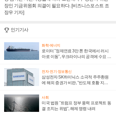
장인 기금위원회 의결이 필요하다. [비즈니스포스트 조
장우 기자]
인기기사
화학·에너지
로이터 "정제연료 3만 톤 한국에서 러시
아로 이동", 우크라이나의 공격에 수요 늘
어
전자·전기·정보통신
삼성전자 SK하이닉스 소극적 주주환원
에 해외 증권가 비판, "반도체 호황 지속
성 의문"
사회
미국 법원 "트럼프 정부 풍력 프로젝트 동
결 조치는 위법", 해제 명령 내려