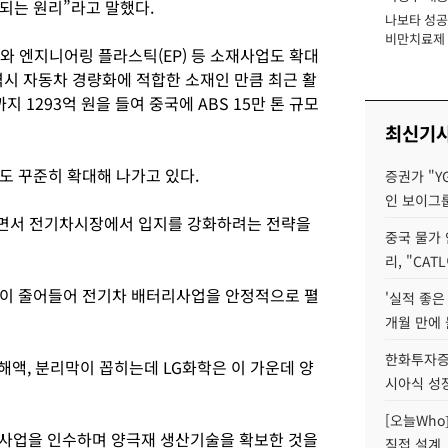
되는 원리”라고 말했다.
나보타 성공
장
비만치료제 
와 엔지니어링 플라스틱(EP) 등 소재사업도 확대
익 1조 시대 
역시 자동차 경량화에 적합한 소재인 만큼 최근 활
 1293억 원을 들여 중국에 ABS 15만 톤 규모
최신기
도 꾸준히 확대해 나가고 있다.
증권가 "Y
인 보이그
면서 전기차시장에서 입지를 강화하려는 전략을
중국 물가
리, "CA
성이 줄어들어 전기차 배터리사업을 안정적으로 펼
'실적 좋은
개월 만에
한화투자증
해액, 분리막이 꼽히는데 LG화학은 이 가운데 양
시아식 성
[오늘Who
양극재사업을 인수하며 양극재 생산기술을 확보한 것을
직접 설계, 