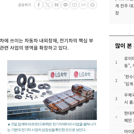
공유하기
게 전주 대
장
차에 쓰이는 자동차 내외장재, 전기차의 핵심 부
많이 본
관련 사업의 영역을 확장하고 있다.
로이터
리
1
동",
'한수
2
'임계
우체국
3
시 출
현대차
4
페만 
▲ 11일 업계에 따르면 LG화학은 전기차 배터리 사업을 펼쳐나가
는 가운데 전기차 시장의 성장성을 확인한 것으로 보인다.
아이폰
모