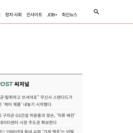
제
정치·사회
인사이트
JOB+
최신뉴스
씨저널
POST
살균·탈취하고 쓰셔야죠" 무신사 스탠다드가
 '케어 제품' 내놓기 시작했다
 구자균 GS건설 허윤홍과 맞손, '직류 배전'
I 데이터센터 시장 주도권 확보한다
드] 1980년대 동네 슈퍼 '가게 맥주'는 어떻