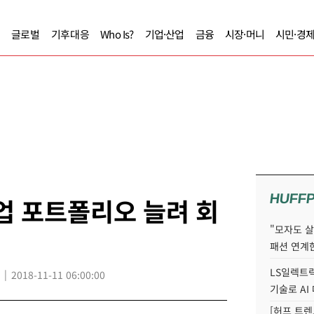
글로벌
기후대응
Who Is?
기업·산업
금융
시장·머니
시민·경
HUFF
업 포트폴리오 늘려 회
"모자도 
패션 연계한
LS일렉트릭
2018-11-11 06:00:00
기술로 A
[허프 트렌