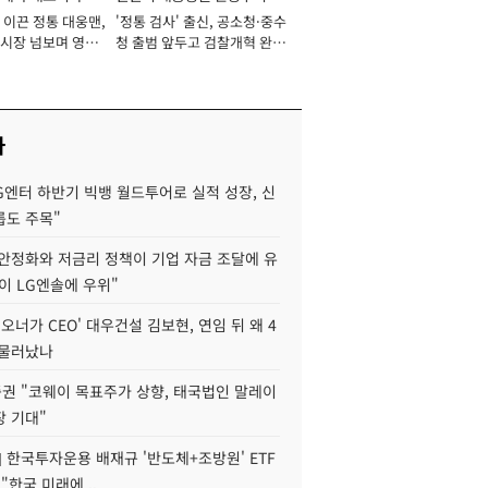
 이끈 정통 대웅맨,
'정통 검사' 출신, 공소청·중수
서관
시장 넘보며 영업
청 출범 앞두고 검찰개혁 완수
'청사진' [2026년]
맡아 [2026년]
사
G엔터 하반기 빅뱅 월드투어로 실적 성장, 신
룹도 주목"
 안정화와 저금리 정책이 기업 자금 조달에 유
TL이 LG엔솔에 우위"
 오너가 CEO' 대우건설 김보현, 연임 뒤 왜 4
 물러났나
권 "코웨이 목표주가 상향, 태국법인 말레이
장 기대"
] 한국투자운용 배재규 '반도체+조방원' ETF
"한국 미래에 ..