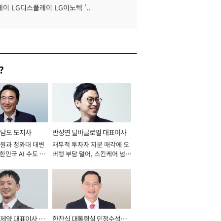
이 LG디스플레이 LG이노텍 '..
?
남도 도지사
반성연 달바글로벌 대표이사
원과 청와대 대변
재무적 투자자 지분 매각에 오
대한민국 AI 수도 충
버행 부담 덜어, 스킨케어 넘어
026년]
신성장동력 확보 과제로 [2026
년]
제약 대표이사 사
한찬식 대통령실 민정수석비