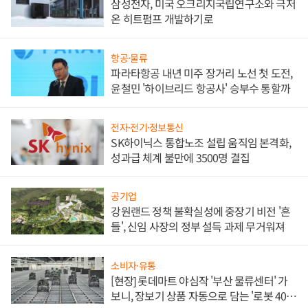
삼성전자, 미국 오크리지국립연구소와 극저
온 히트펌프 개발하기로
항공·물류
파라타항공 내년 미주 장거리 노선 첫 도전,
윤철민 '하이브리드 항공사' 승부수 통할까
전자·전기·정보통신
SK하이닉스 통합노조 설립 움직임 본격화,
성과급 체계 불만에 3500명 결집
공기업
강원랜드 정책 불확실성에 중장기 비전 '흔
들', 신임 사장의 정부 설득 과제 무거워져
소비자·유통
[현장] 롯데마트 야심작 '부산 물류센터' 가
보니, 장보기 상품 자동으로 담는 '로봇 400