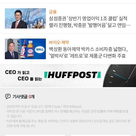
대' 장관
금융
삼섬증권 '상반기 영업이익 1조 클럽' 실적
랠리 진행형, 박종문 '발행어음' 달고 연임 향
하나
바이오·제약
백상환 동아제약 박카스 소비자층 넓혔다,
'얼박사'로 '레트로'로 제품군 다변화 주효
기사댓글
0
개
200자까지 쓰실 수 있습니다. (현재 0 byte / 최대 400byte)
저작권 등 다른 사람의 권리를 침해하거나 명예를 훼손하는 댓글은 관련 법률에 의해 제재를 받을
수 있습니다.
타인에게 불쾌감을 주는 욕설 등 비하하는 단어가 내용에 포함되거나 인신공격성 글은 관리자의 판
단에 의해 삭제 합니다.