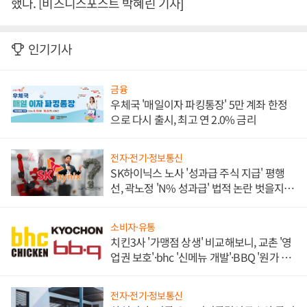
했다. [비즈니스포스트 박혜린 기자]
인기기사
금융
우체국 '매일이자 파킹통장' 5만 계좌 한정
으로 다시 출시, 최고 연 2.0% 금리
전자·전기·정보통신
SK하이닉스 노사 '성과급 주식 지급' 평행
선, 곽노정 'N% 성과급' 법적 논란 벗을지 주
목
소비자·유통
치킨3사 '가맹점 상생' 비교해보니, 교촌 '영
업권 보호'·bhc '신메뉴 개발'·BBQ '원가 부
담'
전자·전기·정보통신