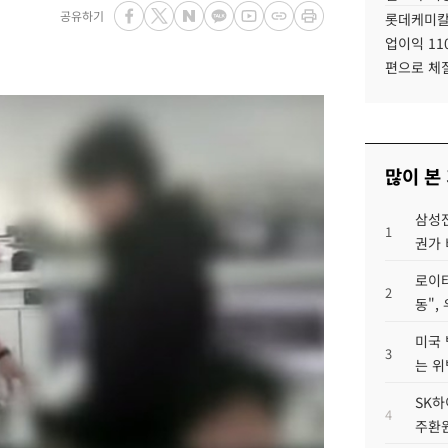
공유하기
롯데케미칼
업이익 11
편으로 체
많이 본
삼성전
1
권가 
로이터
2
동",
미국 
3
는 위
SK하
4
주환원