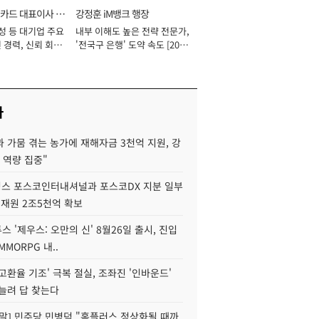
카드 대표이사 사
강정훈 iM뱅크 행장
성 등 대기업 주요
내부 이해도 높은 전략 전문가,
 경력, 신뢰 회복
'전국구 은행' 도약 속도 [2026
[2026년]
년]
사
 가뭄 겪는 농가에 재해자금 3천억 지원, 강
 역량 집중"
스 포스코인터내셔널과 포스코DX 지분 일부
 재원 2조5천억 확보
투스 '제우스: 오만의 신' 8월26일 출시, 진입
MMORPG 내..
고환율 기조' 극복 절실, 조좌진 '인바운드'
늘려 답 찾는다
정말] 민주당 민병덕 "홈플러스 정상화될 때까