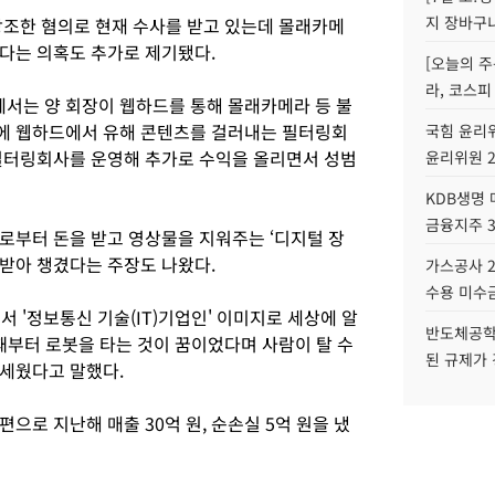
지 장바구
방조한 혐의로 현재 수사를 받고 있는데 몰래카메
다는 의혹도 추가로 제기됐다.
[오늘의 주
라, 코스피
’에서는 양 회장이 웹하드를 통해 몰래카메라 등 불
에 웹하드에서 유해 콘텐츠를 걸러내는 필터링회
국힘 윤리위
필터링회사를 운영해 추가로 수익을 올리면서 성범
윤리위원 
KDB생명
금융지주 
로부터 돈을 받고 영상물을 지워주는 ‘디지털 장
받아 챙겼다는 주장도 나왔다.
가스공사 2
수용 미수금
서 '정보통신 기술(IT)기업인' 이미지로 세상에 알
반도체공학
때부터 로봇을 타는 것이 꿈이었다며 사람이 탈 수
된 규제가 
세웠다고 말했다.
으로 지난해 매출 30억 원, 순손실 5억 원을 냈