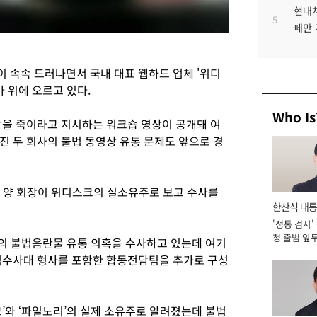
현대차
5
페만 
 속속 드러나면서 국내 대표 웹하드 업체 '위디
마 위에 오르고 있다.
Who Is
닭을 죽이라고 지시하는 워크숍 영상이 공개돼 여
진 두 회사의 불법 동영상 유통 문제도 앞으로 경
 양 회장이 위디스크의 실소유주로 보고 수사를
한찬식 대
'정통 검사'
서관
청 출범 앞
장의 불법음란물 유통 의혹을 수사하고 있는데 여기
맡아 [2026
역수사대 형사를 포함한 합동전담팀을 추가로 구성
’와 ‘파일노리’의 실제 소유주로 알려졌는데 불법