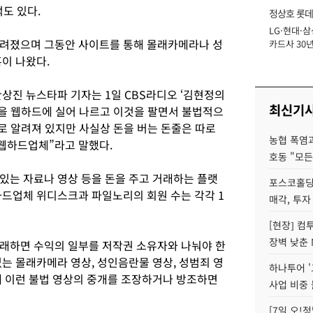
적도 있다.
정상호 롯데
LG·현대·삼
장
알려졌으며 그동안 사이트를 통해 몰래카메라나 성
카드사 30년
에 '초집중' 
혹이 나왔다.
상진 뉴스타파 기자는 1일 CBS라디오 ‘김현정의
최신기
상을 웹하드에 실어 나르고 이것을 팔면서 불법적으
로 알려져 있지만 사실상 돈을 버는 돈줄은 따로
농협 폭염과
웹하드업체”라고 말했다.
호동 "모든
있는 자료나 영상 등을 돈을 주고 거래하는 플랫
포스코홀딩
하드업체 위디스크과 파일노리의 회원 수는 각각 1
매각, 투자
[현장] 컴
장벽 낮춘 
래하면 수익의 일부를 저작권 소유자와 나눠야 한
는 몰래카메라 영상, 성인음란물 영상, 성범죄 영
하나투어 '
데 이런 불법 영상의 중개를 조장하거나 방조하면
사업 비중 
[7일 오!