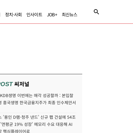
제
정치·사회
인사이트
JOB+
최신뉴스
씨저널
POST
' KDB생명 이번에는 매각 성공할까 : 본입찰
명 흥국생명 한국금융지주가 최종 인수제안서
 '용인 D램-청주 낸드' 신규 팹 건설에 54조
 '연평균 19% 성장' 메모리 수요 대응해 AI
장 핵심플레이어로