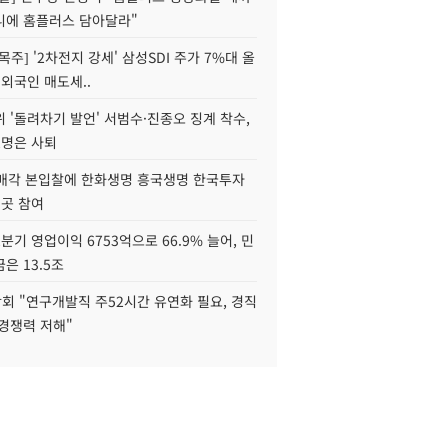
니에 홈플러스 담아달라"
목주] '2차전지 강세' 삼성SDI 주가 7%대 올
 외국인 매도세..
 '돌려차기 발언' 서범수·진종오 징계 착수,
2명은 사퇴
 매각 본입찰에 한화생명 흥국생명 한국투자
3곳 참여
분기 영업이익 6753억으로 66.9% 늘어, 민
은 13.5조
회 "연구개발직 주52시간 유연화 필요, 경직
경쟁력 저해"