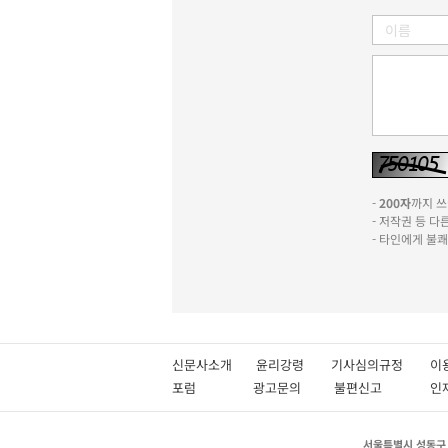
-
200자
까지 쓰실
- 저작권 등 
- 타인에게 불
신문사소개
윤리강령
기사심의규정
이
포럼
광고문의
불편신고
서울특별시 성동구 성