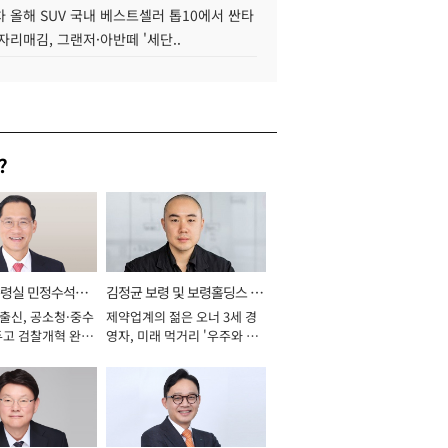
 올해 SUV 국내 베스트셀러 톱10에서 싼타
자리매김, 그랜저·아반떼 '세단..
?
통령실 민정수석비
김정균 보령 및 보령홀딩스 대
 출신, 공소청·중수
제약업계의 젊은 오너 3세 경
표이사 사장
두고 검찰개혁 완수
영자, 미래 먹거리 '우주와 헬
년]
스케어' 공들여 [2026년]