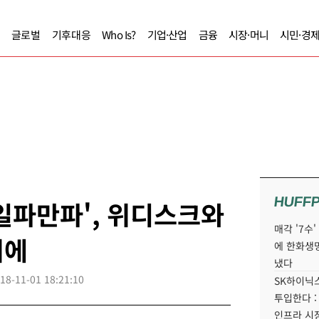
글로벌
기후대응
Who Is?
기업·산업
금융
시장·머니
시민·경
HUFF
일파만파', 위디스크와
매각 '7수
위에
에 한화생
냈다
18-11-01 18:21:10
SK하이닉스
투입한다 :
인프라 시