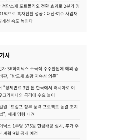
 첨단소재 포트폴리오 전환 효과로 2분기 영
01억으로 흑자전환 성공 : 대산·여수 사업재
질개선 속도 높인다
 기사
자 SK하이닉스 소극적 주주환원에 해외 증
비판, "반도체 호황 지속성 의문"
 "정제연료 3만 톤 한국에서 러시아로 이
 우크라이나의 공격에 수요 늘어
법원 "트럼프 정부 풍력 프로젝트 동결 조치
법", 해제 명령 내려
이닉스 1주당 375원 현금배당 실시, 추가 주
 계획 9월 공개 예정