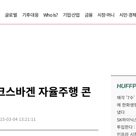
글로벌
기후대응
Who Is?
기업·산업
금융
시장·머니
시민·경
HUFF
크스바겐 자율주행 콘
매각 '7수
에 한화생
냈다
15-03-04 13:21:11
SK하이닉스
투입한다 :
인프라 시