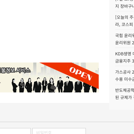
지 장바구
[오늘의 주
라, 코스피
국힘 윤리위
윤리위원 
KDB생명
금융지주 
가스공사 2
수용 미수금
반도체공학
된 규제가 