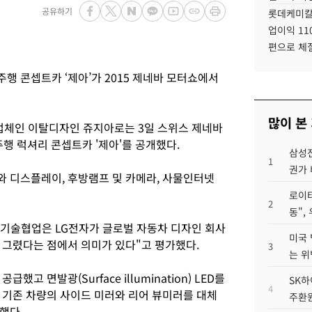
공유하기
롯데케미칼
업이익 11
편으로 체
행 콘셉트카 ‘제아’가 2015 제네바 모터쇼에서
많이 본
체인 이탈디자인 쥬지아로는 3일 스위스 제네바
주행 럭셔리 콘셉트카 '제아'를 공개했다.
삼성전
1
권가 
 디스플레이, 후방램프 및 카메라, 사물인터넷
로이터
2
동",
 기술협업은 LG전자가 글로벌 자동차 디자인 회사
미국 
 그렸다는 점에서 의미가 있다"고 평가했다.
3
는 위
고 면발광(Surface illumination) LED를
SK하
4
 기존 차량의 사이드 미러와 리어 뷰미러를 대체
주환원
했다.