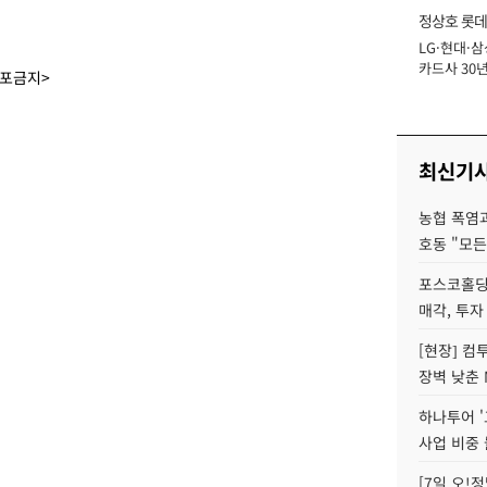
정상호 롯데
LG·현대·삼
장
카드사 30년
배포금지>
에 '초집중' 
최신기
농협 폭염과
호동 "모든
포스코홀딩
매각, 투자
[현장] 컴
장벽 낮춘 
하나투어 '
사업 비중 
[7일 오!