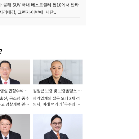
 올해 SUV 국내 베스트셀러 톱10에서 싼타
자리매김, 그랜저·아반떼 '세단..
?
통령실 민정수석비
김정균 보령 및 보령홀딩스 대
 출신, 공소청·중수
제약업계의 젊은 오너 3세 경
표이사 사장
두고 검찰개혁 완수
영자, 미래 먹거리 '우주와 헬
년]
스케어' 공들여 [2026년]