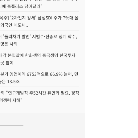
니에 홈플러스 담아달라"
목주] '2차전지 강세' 삼성SDI 주가 7%대 올
 외국인 매도세..
 '돌려차기 발언' 서범수·진종오 징계 착수,
2명은 사퇴
 매각 본입찰에 한화생명 흥국생명 한국투자
3곳 참여
분기 영업이익 6753억으로 66.9% 늘어, 민
은 13.5조
회 "연구개발직 주52시간 유연화 필요, 경직
경쟁력 저해"