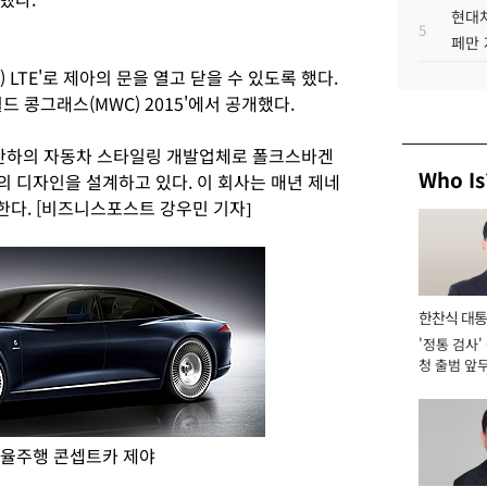
현대차
5
페만 
) LTE'로 제아의 문을 열고 닫을 수 있도록 했다.
드 콩그래스(MWC) 2015'에서 공개했다.
산하의 자동차 스타일링 개발업체로 폴크스바겐
Who Is
의 디자인을 설계하고 있다. 이 회사는 매년 제네
다. [비즈니스포스트 강우민 기자]
한찬식 대
'정통 검사'
서관
청 출범 앞
맡아 [2026
자율주행 콘셉트카 제야