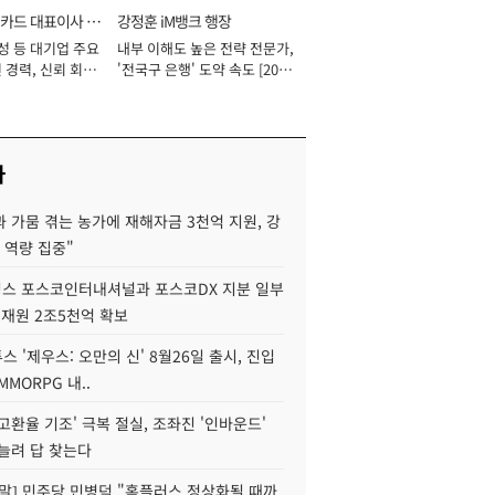
카드 대표이사 사
강정훈 iM뱅크 행장
성 등 대기업 주요
내부 이해도 높은 전략 전문가,
 경력, 신뢰 회복
'전국구 은행' 도약 속도 [2026
[2026년]
년]
사
 가뭄 겪는 농가에 재해자금 3천억 지원, 강
 역량 집중"
스 포스코인터내셔널과 포스코DX 지분 일부
 재원 2조5천억 확보
투스 '제우스: 오만의 신' 8월26일 출시, 진입
MMORPG 내..
고환율 기조' 극복 절실, 조좌진 '인바운드'
늘려 답 찾는다
정말] 민주당 민병덕 "홈플러스 정상화될 때까