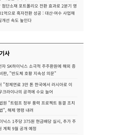
 첨단소재 포트폴리오 전환 효과로 2분기 영
01억으로 흑자전환 성공 : 대산·여수 사업재
질개선 속도 높인다
 기사
자 SK하이닉스 소극적 주주환원에 해외 증
비판, "반도체 호황 지속성 의문"
 "정제연료 3만 톤 한국에서 러시아로 이
 우크라이나의 공격에 수요 늘어
법원 "트럼프 정부 풍력 프로젝트 동결 조치
법", 해제 명령 내려
이닉스 1주당 375원 현금배당 실시, 추가 주
 계획 9월 공개 예정