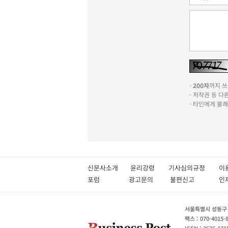
-
200자
까지 쓰실
- 저작권 등 
- 타인에게 불
신문사소개
윤리강령
기사심의규정
이
포럼
광고문의
불편신고
서울특별시 성동구 성
팩스 : 070-4015-
ISSN : 2636-171