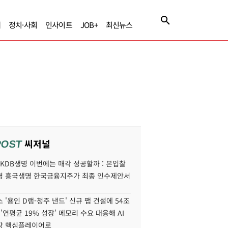
제
정치·사회
인사이트
JOB+
최신뉴스
씨저널
POST
' KDB생명 이번에는 매각 성공할까 : 본입찰
명 흥국생명 한국금융지주가 최종 인수제안서
 '용인 D램-청주 낸드' 신규 팹 건설에 54조
 '연평균 19% 성장' 메모리 수요 대응해 AI
장 핵심플레이어로