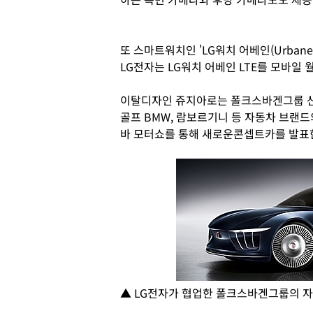
또 스마트워치인 'LG워치 어베인(Urbane
LG전자는 LG워치 어베인 LTE를 모바일 월
이탈디자인 쥬지아로는 폴크스바겐그룹 
골프 BMW, 람보르기니 등 자동차 브랜드
바 모터쇼를 통해 새로운콘셉트카를 발표한
▲ LG전자가 협업한 폴크스바겐그룹의 