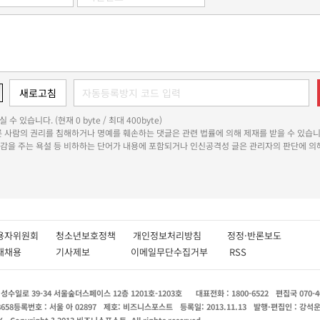
 수 있습니다. (현재 0 byte / 최대 400byte)
다른 사람의 권리를 침해하거나 명예를 훼손하는 댓글은 관련 법률에 의해 제재를 받을 수 있습니
쾌감을 주는 욕설 등 비하하는 단어가 내용에 포함되거나 인신공격성 글은 관리자의 판단에 의해
용자위원회
청소년보호정책
개인정보처리방침
정정·반론보도
인재채용
기사제보
이메일무단수집거부
RSS
수일로 39-34 서울숲더스페이스 12층 1201호-1203호
대표전화 : 1800-6522
편집국 070-4
8658
등록번호 : 서울 아 02897
제호: 비즈니스포스트
등록일: 2013.11.13
발행·편집인 : 강석
X
Copyright ? 2013 비즈니스포스트. All rights reserved.