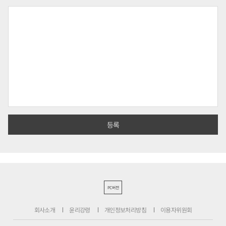
PC버전
회사소개
윤리강령
개인정보처리방침
이용자위원회