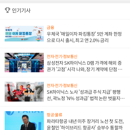
인기기사
금융
우체국 '매일이자 파킹통장' 5만 계좌 한정
으로 다시 출시, 최고 연 2.0% 금리
전자·전기·정보통신
삼성전자 SK하이닉스 D램 가격에 해외 증
권가 '고점' 시각 나와, 장기 계약에 단점 부
각
전자·전기·정보통신
SK하이닉스 노사 '성과급 주식 지급' 평행
선, 곽노정 'N% 성과급' 법적 논란 벗을지 주
목
항공·물류
파라타항공 내년 미주 장거리 노선 첫 도전,
윤철민 '하이브리드 항공사' 승부수 통할까