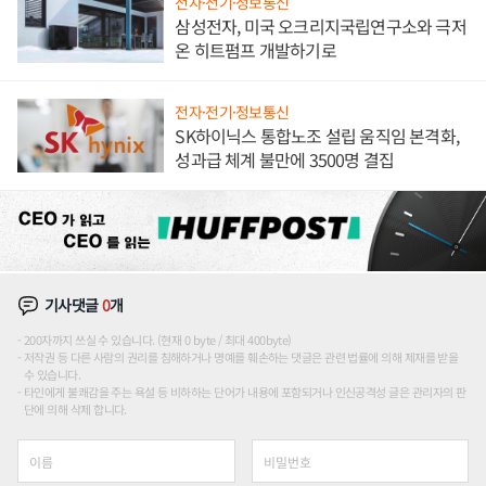
전자·전기·정보통신
삼성전자, 미국 오크리지국립연구소와 극저
온 히트펌프 개발하기로
전자·전기·정보통신
SK하이닉스 통합노조 설립 움직임 본격화,
성과급 체계 불만에 3500명 결집
기사댓글
0
개
200자까지 쓰실 수 있습니다. (현재 0 byte / 최대 400byte)
저작권 등 다른 사람의 권리를 침해하거나 명예를 훼손하는 댓글은 관련 법률에 의해 제재를 받을
수 있습니다.
타인에게 불쾌감을 주는 욕설 등 비하하는 단어가 내용에 포함되거나 인신공격성 글은 관리자의 판
단에 의해 삭제 합니다.