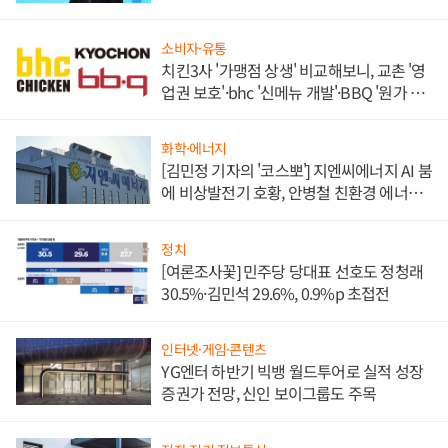
소비자·유통
치킨3사 '가맹점 상생' 비교해보니, 교촌 '영
업권 보호'·bhc '신메뉴 개발'·BBQ '원가 부
담'
화학·에너지
[김민정 기자의 '코스뽀'] 지엔씨에너지 AI 붐
에 비상발전기 호황, 안병철 친환경 에너지
발전전문기업 향한다
정치
[여론조사꽃] 민주당 당대표 선호도 정청래
30.5%·김민석 29.6%, 0.9%p 초접전
인터넷·게임·콘텐츠
YG엔터 하반기 빅뱅 월드투어로 실적 성장
증권가 전망, 신인 보이그룹도 주목