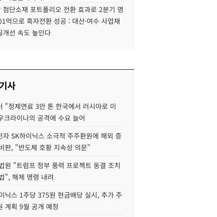
 첨단소재 포트폴리오 전환 효과로 2분기 영
01억으로 흑자전환 성공 : 대산·여수 사업재
질개선 속도 높인다
 기사
 "정제연료 3만 톤 한국에서 러시아로 이
 우크라이나의 공격에 수요 늘어
자 SK하이닉스 소극적 주주환원에 해외 증
비판, "반도체 호황 지속성 의문"
법원 "트럼프 정부 풍력 프로젝트 동결 조치
법", 해제 명령 내려
이닉스 1주당 375원 현금배당 실시, 추가 주
 계획 9월 공개 예정