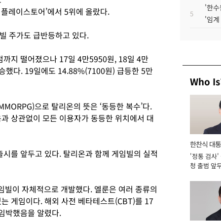
'한수
구글 플레이스토어’에서 5위에 올랐다.
5
'임계
빌 주가도 급반등하고 있다.
까지 떨어졌으나 17일 4만5950원, 18일 4만
했다. 19일에도 14.88%(7100원) 급등한 5만
Who Is
ORPG)으로 탈리온의 뜻은 ‘동등한 복수’다.
음과 상관없이 모든 이용자가 동등한 위치에서 대
한찬식 대
출시를 앞두고 있다. 탈리온과 함께 게임빌의 실적
'정통 검사'
서관
청 출범 앞
맡아 [2026
임빌이 자체적으로 개발했다. 엘룬은 여러 종류의
는 게임이다. 해외 사전 베타테스트(CBT)를 17
 임박했음을 알렸다.