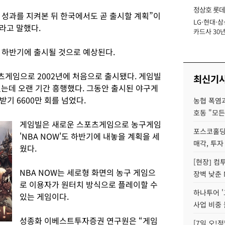
정상호 롯데
성과를 지켜본 뒤 한국에서도 곧 출시할 계획”이
LG·현대·삼
장
이라고 말했다.
카드사 30년
에 '초집중' 
 하반기에 출시될 것으로 예상된다.
게임으로 2002년에 처음으로 출시됐다. 게임빌
최신기
였는데 오랜 기간 흥행했다. 그동안 출시된 야구게
기 6600만 회를 넘었다.
농협 폭염과
호동 "모든
게임빌은 새로운 스포츠게임으로 농구게임
포스코홀딩
'NBA NOW'도 하반기에 내놓을 계획을 세
매각, 투자
웠다.
[현장] 컴
NBA NOW는 세로형 화면의 농구 게임으
장벽 낮춘 
로 이용자가 원터치 방식으로 플레이할 수
하나투어 '
있는 게임이다.
사업 비중 
성종화 이베스트투자증권 연구원은 “게임
[7일 오!