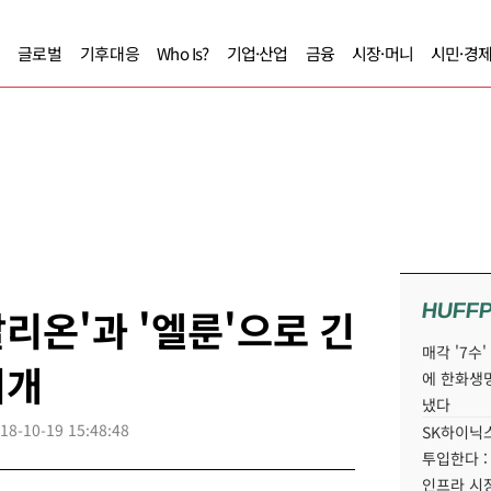
글로벌
기후대응
Who Is?
기업·산업
금융
시장·머니
시민·경
HUFF
탈리온'과 '엘룬'으로 긴
매각 '7수
지개
에 한화생
냈다
18-10-19 15:48:48
SK하이닉스
투입한다 :
인프라 시