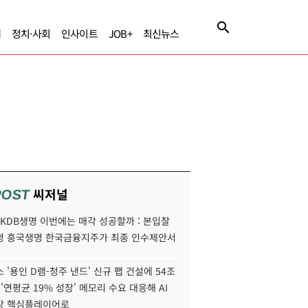
제
정치·사회
인사이트
JOB+
최신뉴스
씨저널
POST
' KDB생명 이번에는 매각 성공할까 : 본입찰
명 흥국생명 한국금융지주가 최종 인수제안서
 '용인 D램-청주 낸드' 신규 팹 건설에 54조
 '연평균 19% 성장' 메모리 수요 대응해 AI
장 핵심플레이어로