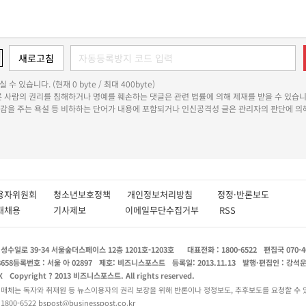
 수 있습니다. (현재 0 byte / 최대 400byte)
다른 사람의 권리를 침해하거나 명예를 훼손하는 댓글은 관련 법률에 의해 제재를 받을 수 있습니
쾌감을 주는 욕설 등 비하하는 단어가 내용에 포함되거나 인신공격성 글은 관리자의 판단에 의해
용자위원회
청소년보호정책
개인정보처리방침
정정·반론보도
인재채용
기사제보
이메일무단수집거부
RSS
수일로 39-34 서울숲더스페이스 12층 1201호-1203호
대표전화 : 1800-6522
편집국 070-4
8658
등록번호 : 서울 아 02897
제호: 비즈니스포스트
등록일: 2013.11.13
발행·편집인 : 강석
X
Copyright ? 2013 비즈니스포스트. All rights reserved.
 매체는 독자와 취재원 등 뉴스이용자의 권리 보장을 위해 반론이나 정정보도, 추후보도를 요청할 수 
0-6522 bspost@businesspost.co.kr