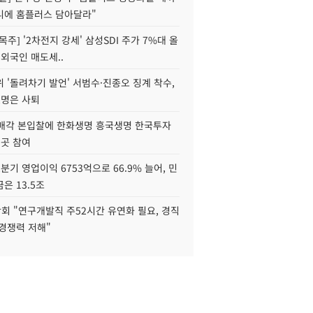
니에 홈플러스 담아달라"
목주] '2차전지 강세' 삼성SDI 주가 7%대 올
 외국인 매도세..
 '돌려차기 발언' 서범수·진종오 징계 착수,
2명은 사퇴
 매각 본입찰에 한화생명 흥국생명 한국투자
3곳 참여
분기 영업이익 6753억으로 66.9% 늘어, 민
은 13.5조
회 "연구개발직 주52시간 유연화 필요, 경직
경쟁력 저해"