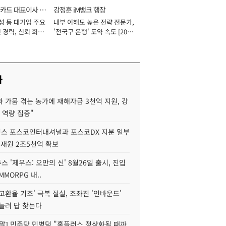
카드 대표이사 사
강정훈 iM뱅크 행장
성 등 대기업 주요
내부 이해도 높은 전략 전문가,
 경력, 신뢰 회복
'전국구 은행' 도약 속도 [2026
[2026년]
년]
사
 가뭄 겪는 농가에 재해자금 3천억 지원, 강
 역량 집중"
스 포스코인터내셔널과 포스코DX 지분 일부
 재원 2조5천억 확보
투스 '제우스: 오만의 신' 8월26일 출시, 진입
MMORPG 내..
고환율 기조' 극복 절실, 조좌진 '인바운드'
늘려 답 찾는다
정말] 민주당 민병덕 "홈플러스 정상화될 때까