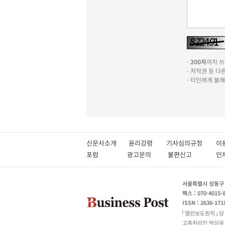
-
200자
까지 쓰실
- 저작권 등 
- 타인에게 불
신문사소개
윤리강령
기사심의규정
이
포럼
광고문의
불편신고
서울특별시 성동구 성
팩스 : 070-4015-
ISSN : 2636-171
열린보도원칙
당
고충처리인 박상유 180