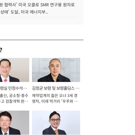
원 협력사' 미국 오클로 SMR 연구용 원자로
 상태' 도달, 미국 에너지부..
?
통령실 민정수석비
김정균 보령 및 보령홀딩스 대
 출신, 공소청·중수
제약업계의 젊은 오너 3세 경
표이사 사장
두고 검찰개혁 완수
영자, 미래 먹거리 '우주와 헬
년]
스케어' 공들여 [2026년]