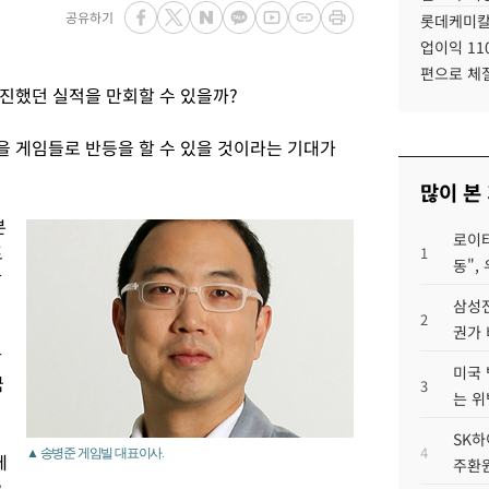
공유하기
롯데케미칼
업이익 11
편으로 체
진했던 실적을 만회할 수 있을까?
 게임들로 반등을 할 수 있을 것이라는 기대가
많이 본
본
로이터
토
1
동",
밝
삼성전
2
권가 
남
미국 
국
3
는 위
SK하
4
▲ 송병준 게임빌 대표이사.
에
주환원
으