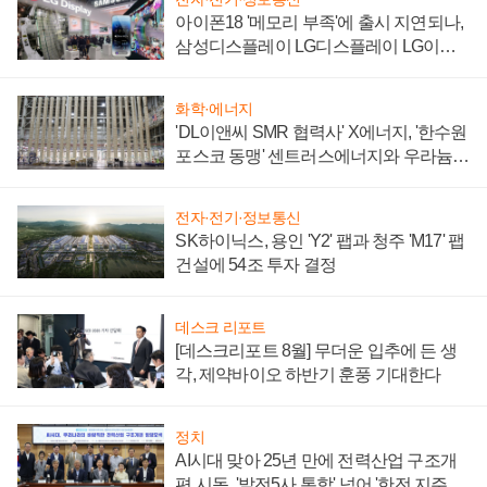
아이폰18 '메모리 부족'에 출시 지연되나,
삼성디스플레이 LG디스플레이 LG이노
텍 '탈애플' 수익 다각화 속도
화학·에너지
'DL이앤씨 SMR 협력사' X에너지, '한수원
포스코 동맹' 센트러스에너지와 우라늄
계약 체결
전자·전기·정보통신
SK하이닉스, 용인 'Y2' 팹과 청주 'M17' 팹
건설에 54조 투자 결정
데스크 리포트
[데스크리포트 8월] 무더운 입추에 든 생
각, 제약바이오 하반기 훈풍 기대한다
정치
AI시대 맞아 25년 만에 전력산업 구조개
편 시동, '발전5사 통합' 넘어 '한전 지주사'