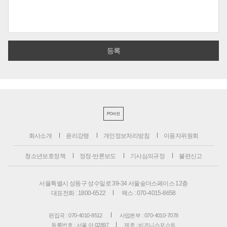
PC버전
회사소개
윤리강령
개인정보처리방침
이용자위원회
청소년보호정책
정정·반론보도
기사심의규정
불편신고
서울특별시 성동구 성수일로 39-34 서울숲더스페이스 12층
대표전화 : 1800-6522
팩스 : 070-4015-8658
편집국 : 070-4010-8512
사업본부 : 070-4010-7078
등록번호 : 서울 아 02897
제호 : 비즈니스포스트