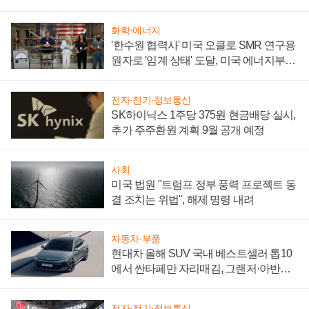
어
화학·에너지
'한수원 협력사' 미국 오클로 SMR 연구용
원자로 '임계 상태' 도달, 미국 에너지부
"중요한 이정표"
전자·전기·정보통신
SK하이닉스 1주당 375원 현금배당 실시,
추가 주주환원 계획 9월 공개 예정
사회
미국 법원 "트럼프 정부 풍력 프로젝트 동
결 조치는 위법", 해제 명령 내려
자동차·부품
현대차 올해 SUV 국내 베스트셀러 톱10
에서 싼타페만 자리매김, 그랜저·아반떼
'세단 쌍끌이'로 내수 방어
전자·전기·정보통신