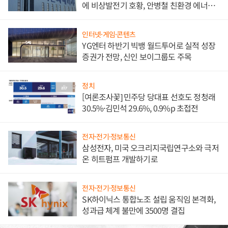
에 비상발전기 호황, 안병철 친환경 에너지
발전전문기업 향한다
인터넷·게임·콘텐츠
YG엔터 하반기 빅뱅 월드투어로 실적 성장
증권가 전망, 신인 보이그룹도 주목
정치
[여론조사꽃] 민주당 당대표 선호도 정청래
30.5%·김민석 29.6%, 0.9%p 초접전
전자·전기·정보통신
삼성전자, 미국 오크리지국립연구소와 극저
온 히트펌프 개발하기로
전자·전기·정보통신
SK하이닉스 통합노조 설립 움직임 본격화,
성과급 체계 불만에 3500명 결집