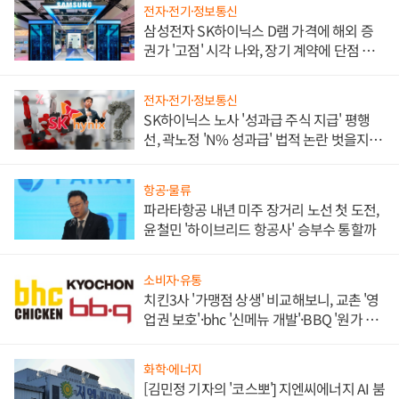
전자·전기·정보통신
삼성전자 SK하이닉스 D램 가격에 해외 증
권가 '고점' 시각 나와, 장기 계약에 단점 부
각
전자·전기·정보통신
SK하이닉스 노사 '성과급 주식 지급' 평행
선, 곽노정 'N% 성과급' 법적 논란 벗을지 주
목
항공·물류
파라타항공 내년 미주 장거리 노선 첫 도전,
윤철민 '하이브리드 항공사' 승부수 통할까
소비자·유통
치킨3사 '가맹점 상생' 비교해보니, 교촌 '영
업권 보호'·bhc '신메뉴 개발'·BBQ '원가 부
담'
화학·에너지
[김민정 기자의 '코스뽀'] 지엔씨에너지 AI 붐