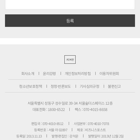
PC버전
회사소개
윤리강령
개인정보처리방침
이용자위원회
청소년보호정책
정정·반론보도
기사심의규정
불편신고
서울특별시 성동구 성수일로 39-34 서울숲더스페이스 12층
대표전화 : 1800-6522
팩스 : 070-4015-8658
편집국 : 070-4010-8512
사업본부 : 070-4010-7078
등록번호 : 서울 아 02897
제호 : 비즈니스포스트
등록일: 2013.11.13
발행·편집인 : 강석운
발행일자: 2013년 12월 2일