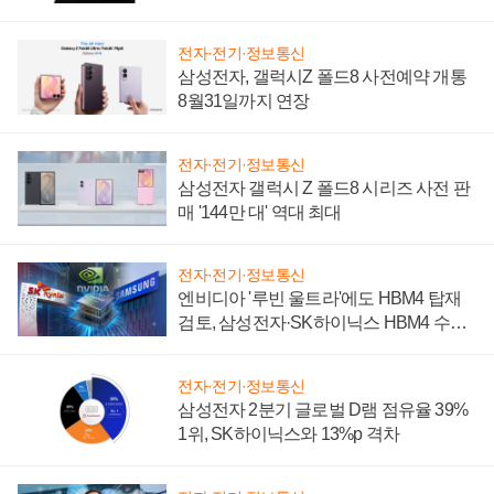
설 재추진하나
전자·전기·정보통신
삼성전자, 갤럭시Z 폴드8 사전예약 개통
8월31일까지 연장
전자·전기·정보통신
삼성전자 갤럭시 Z 폴드8 시리즈 사전 판
매 '144만 대' 역대 최대
전자·전기·정보통신
엔비디아 '루빈 울트라'에도 HBM4 탑재
검토, 삼성전자·SK하이닉스 HBM4 수율
에 주도권 갈린다
전자·전기·정보통신
삼성전자 2분기 글로벌 D램 점유율 39%
1위, SK하이닉스와 13%p 격차