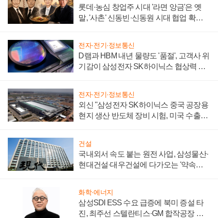
롯데·농심 창업주 시대 '라면 앙금'은 옛
말, '사촌' 신동빈·신동원 시대 협업 확대
일로
전자·전기·정보통신
D램과 HBM 내년 물량도 '품절', 고객사 위
기감이 삼성전자 SK하이닉스 협상력 더
키워
전자·전기·정보통신
외신 "삼성전자 SK하이닉스 중국 공장용
현지 생산 반도체 장비 시험, 미국 수출통
제 대비"
건설
국내외서 속도 붙는 원전 사업, 삼성물산·
현대건설·대우건설에 다가오는 '약속의
시간'
화학·에너지
삼성SDI ESS 수요 급증에 북미 증설 타
진, 최주선 스텔란티스·GM 합작공장 건