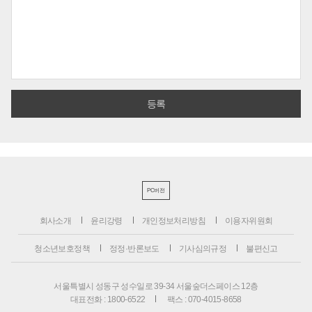
PC버전
회사소개
윤리강령
개인정보처리방침
이용자위원회
청소년보호정책
정정·반론보도
기사심의규정
불편신고
서울특별시 성동구 성수일로 39-34 서울숲더스페이스 12층
대표전화 : 1800-6522
팩스 : 070-4015-8658