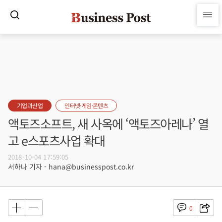
기업과산업
인터넷·게임·콘텐츠
액토즈소프트, 새 사옥에 ‘액토즈아레나’ 열
고 e스포츠사업 확대
2018-10-04 17:59:05
서하나 기자 - hana@businesspost.co.kr
0