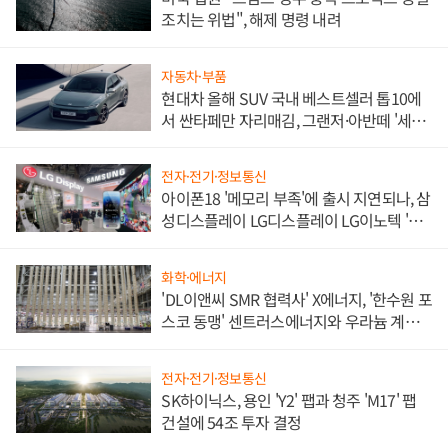
조치는 위법", 해제 명령 내려
자동차·부품
현대차 올해 SUV 국내 베스트셀러 톱10에
서 싼타페만 자리매김, 그랜저·아반떼 '세단
쌍끌이'로 내수 방어
전자·전기·정보통신
아이폰18 '메모리 부족'에 출시 지연되나, 삼
성디스플레이 LG디스플레이 LG이노텍 '탈
애플' 수익 다각화 속도
화학·에너지
'DL이앤씨 SMR 협력사' X에너지, '한수원 포
스코 동맹' 센트러스에너지와 우라늄 계약
체결
전자·전기·정보통신
SK하이닉스, 용인 'Y2' 팹과 청주 'M17' 팹
건설에 54조 투자 결정