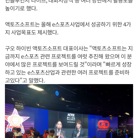
인플루언서 라이브, 대회시상식 등 여러 방면에서 활용도를
높이기로 했다.
액토즈소프트는 올해 e스포츠사업에서 성공하기 위한 4가
지 사업목표도 제시했다.
구오 하이빈 액토즈소프트 대표이사는 "액토츠소프트는 지
금까지 e스포츠 관련 프로젝트를 여럿 추진해 왔으며 이 분
야에서 많은 프로젝트를 보여드릴 것"이라며 "빠르게 성장
하고 있는 e스포츠산업과 관련한 여러 프로젝트를 준비하
고있다"고 말했다.