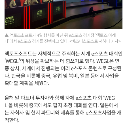
▲ 액토즈소프트가 4일 행사를 마친 뒤 e스포츠 경기장 '액토즈 아레
나'에서 e스포츠 경기를 진행하고 있다. <비즈니스포스트 서하나 기자>
액토즈소프트는 자체적으로 주최하는 세계 e스포츠 대회인
‘WEGL’의 위상을 확보하는 데 힘쓰기로 했다. WEGL은 연
중 상시, 세계에서 진행되는 여러 e스포츠 콘텐츠로 구성된
다. 한국을 비롯해 중국, 유럽 및 북미, 일본 등에서 사업을
확대할 계획을 세웠다.
올해 말 파트너 투자자와 함께 자체 e스포츠 대회 ‘WEG
L’을 비롯해 중국에서도 펍지 초청 대회를 연다. 일본에서
는 자회사 및 현지 파트너와 제휴를 통해 e스포츠사업을 개
척한다.