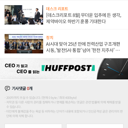
데스크 리포트
[데스크리포트 8월] 무더운 입추에 든 생각,
제약바이오 하반기 훈풍 기대한다
정치
AI시대 맞아 25년 만에 전력산업 구조개편
시동, '발전5사 통합' 넘어 '한전 지주사' 재편
론도
기사댓글
0
개
200자까지 쓰실 수 있습니다. (현재 0 byte / 최대 400byte)
저작권 등 다른 사람의 권리를 침해하거나 명예를 훼손하는 댓글은 관련 법률에 의해 제재를 받을
수 있습니다.
타인에게 불쾌감을 주는 욕설 등 비하하는 단어가 내용에 포함되거나 인신공격성 글은 관리자의 판
단에 의해 삭제 합니다.