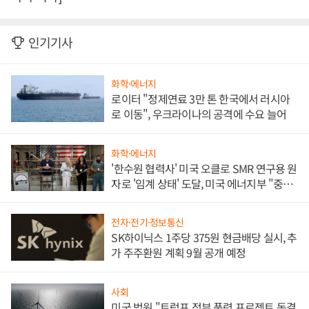
인기기사
화학·에너지
로이터 "정제연료 3만 톤 한국에서 러시아
로 이동", 우크라이나의 공격에 수요 늘어
화학·에너지
'한수원 협력사' 미국 오클로 SMR 연구용 원
자로 '임계 상태' 도달, 미국 에너지부 "중요
한 이정표"
전자·전기·정보통신
SK하이닉스 1주당 375원 현금배당 실시, 추
가 주주환원 계획 9월 공개 예정
사회
미국 법원 "트럼프 정부 풍력 프로젝트 동결