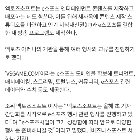
액토즈소프트는 e스포츠 엔터테인먼트 콘텐츠를 제작하고
배포하는 데도 힘쓴다. 이를 위해 새사옥에 콘텐츠 제작 스
튜디오를 마련하고 인기 지식재산권(IP)과 e스포츠를 결합
한 새 방송 프로그램도 제작한다.
액토즈 아레나의 개관을 통해 여러 행사와 교류를 진행하기
로 했다.
‘VSGAME.COM’이라는 e스포츠 도메인을 확보해 토너먼트,
매치메이킹, 스트리밍, 토털뉴스, 커뮤니티, e스포츠 관련
데이터와 수치 등도 제공한다.
조위 액토즈소프트 이사는 “액토즈소프트는 올해 초 기자
간담회를 시작으로 e스포츠 행사 관련 행사를 진행하고 있
다”며 “e스포츠사업이 크게 성장함에 따라 앞으로 다양한
행사를 준비해나갈 것”이라고 말했다. [비즈니스포스트 서
하나 기자]