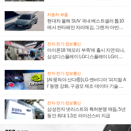
자 불만 폭발
자동차·부품
현대차 올해 SUV 국내 베스트셀러 톱10
에서 싼타페만 자리매김, 그랜저·아반떼
'세단 쌍끌이'로 내수 방어
전자·전기·정보통신
아이폰18 '메모리 부족'에 출시 지연되나,
삼성디스플레이 LG디스플레이 LG이노
텍 '탈애플' 수익 다각화 속도
전자·전기·정보통신
[AI 뭉쳐야 산다⑧] LG·엔비디아 '피지컬 A
I' 동맹 강화, 구광모 제조·데이터·기술 결
집해 종합 로보틱스 기업으로
전자·전기·정보통신
삼성전자 넷리스트와 특허분쟁 매듭, 5년
동안 최대 1.3조 라이선스비 지급