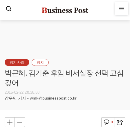
정치·사회
정치
박근혜, 김기춘 후임 비서실장 선택 고심
깊어
2015-02-22 20:38:58
강우민 기자 - wmk@businesspost.co.kr
0