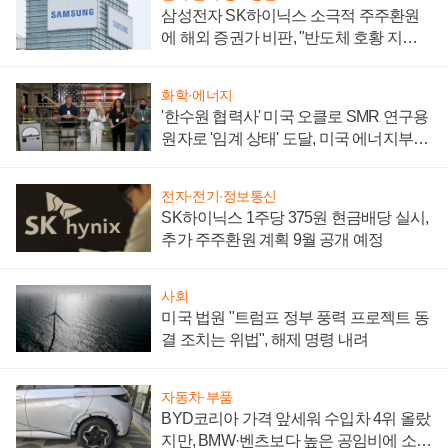
삼성전자 SK하이닉스 소극적 주주환원
에 해외 증권가 비판, "반도체 호황 지속
성 의문"
화학·에너지
'한수원 협력사' 미국 오클로 SMR 연구용
원자로 '임계 상태' 도달, 미국 에너지부
"중요한 이정표"
전자·전기·정보통신
SK하이닉스 1주당 375원 현금배당 실시,
추가 주주환원 계획 9월 공개 예정
사회
미국 법원 "트럼프 정부 풍력 프로젝트 동
결 조치는 위법", 해제 명령 내려
자동차·부품
BYD코리아 가격 앞세워 수입차 4위 올랐
지만, BMW·벤츠보다 높은 공임비에 소비