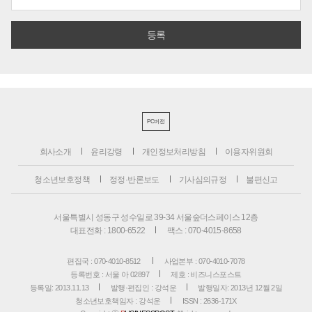
PC버전
회사소개
윤리강령
개인정보처리방침
이용자위원회
청소년보호정책
정정·반론보도
기사심의규정
불편신고
서울특별시 성동구 성수일로 39-34 서울숲더스페이스 12층
대표전화 : 1800-6522
팩스 : 070-4015-8658
편집국 : 070-4010-8512
사업본부 : 070-4010-7078
등록번호 : 서울 아 02897
제호 : 비즈니스포스트
등록일: 2013.11.13
발행·편집인 : 강석운
발행일자: 2013년 12월 2일
청소년보호책임자 : 강석운
ISSN : 2636-171X