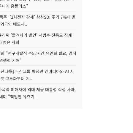
구니에 홈플러스"
목주] '2차전지 강세' 삼성SDI 주가 7%대 올
 외국인 매도세..
윤리위 '돌려차기 발언' 서범수·진종오 징계
 2명은 사퇴
회 "연구개발직 주52시간 유연화 필요, 경직
경쟁력 저해"
야 산다⑩] 두산그룹 박정원 엔비디아와 AI 시
로봇 고도화부터 저..
가폭력 피해자에 역대 처음 대통령 직접 사과,
네며 "책임엔 유효기..