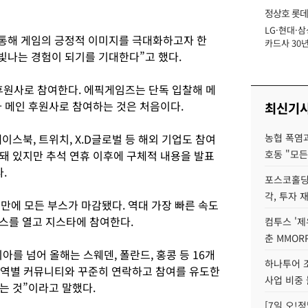
정상호 롯데
LG·현대·삼
장
 통해 게임의 긍정적 이미지를 극대화하고자 한
카드사 30년
빛나는 경험이 되기를 기대한다”고 했다.
에 '초집중' 
 후원사로 참여한다. 에픽게임즈는 단독 입찰해 메
가 메인 후원사로 참여하는 것은 처음이다.
최신기
이스북, 트위치, X.D글로벌 등 해외 기업도 참여
농협 폭염과
돼 있지만 추석 연휴 이후에 구체적 내용을 발표
호동 "모든
.
포스코홀딩
각, 투자 
일 만에 모든 부스가 마감됐다. 역대 가장 빠른 속도
 부스를 열고 지스타에 참여한다.
컴투스 '제
춘 MMOR
리아를 넘어 올해는 스웨덴, 폴란드, 홍콩 등 16개
하나투어 조
권역별 커뮤니티와 꾸준히 연락하고 참여를 유도한
사업 비중 
는 것”이라고 말했다.
[7일 오!