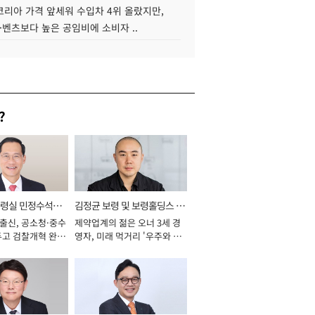
코리아 가격 앞세워 수입차 4위 올랐지만,
·벤츠보다 높은 공임비에 소비자 ..
?
통령실 민정수석비
김정균 보령 및 보령홀딩스 대
 출신, 공소청·중수
제약업계의 젊은 오너 3세 경
표이사 사장
두고 검찰개혁 완수
영자, 미래 먹거리 '우주와 헬
년]
스케어' 공들여 [2026년]