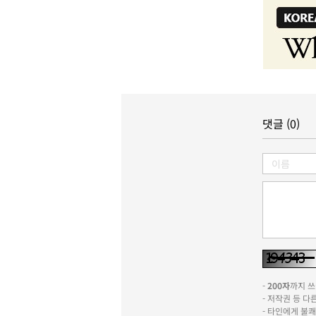
댓글 (0)
-
200자
까지 쓰실
- 저작권 등 
- 타인에게 불