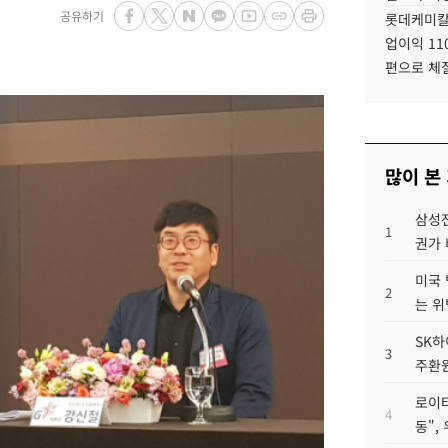
공유하기
롯데케미칼
업이익 11
편으로 체
많이 본
삼성전
1
권가 
미국 
2
는 위
SK하
3
주환원
로이터
4
동",