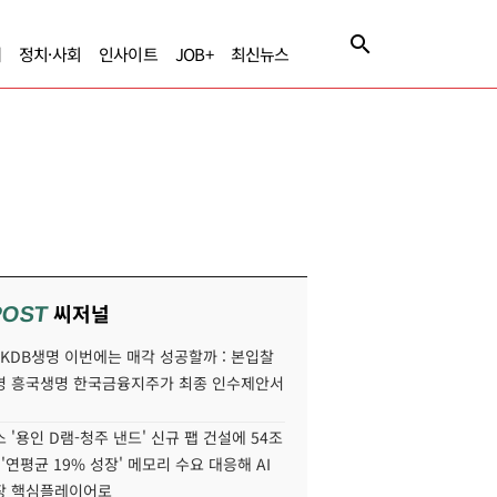
제
정치·사회
인사이트
JOB+
최신뉴스
씨저널
POST
' KDB생명 이번에는 매각 성공할까 : 본입찰
명 흥국생명 한국금융지주가 최종 인수제안서
 '용인 D램-청주 낸드' 신규 팹 건설에 54조
 '연평균 19% 성장' 메모리 수요 대응해 AI
장 핵심플레이어로