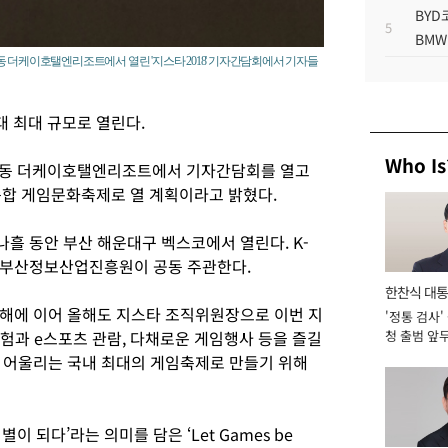
BYD
5
BMW
 더케이호탤엔리조트에서 열린 '지스타 2018' 기자간담회에서 기자들
대 최대 규모로 열린다.
Who Is
재동 더케이호탤엔리조트에서 기자간담회를 열고
의 종합 게임문화축제로 열 계획이라고 밝혔다.
 나흘 동안 부산 해운대구 벡스코에서 열린다. K-
 부산정보산업진흥원이 공동 주관한다.
한찬식 대
해에 이어 올해도 지스타 조직위원장으로 이번 지
'정통 검사'
서관
험과 e스포츠 관람, 다채로운 게임행사 등을 즐길
청 출범 앞
맡아 [2026
 어울리는 국내 최대의 게임축제로 만들기 위해
별이 되다’라는 의미를 담은 ‘Let Games be