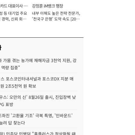
카드 대표이사 사
강정훈 iM뱅크 행장
성 등 대기업 주요
내부 이해도 높은 전략 전문가,
 경력, 신뢰 회복
'전국구 은행' 도약 속도 [2026
[2026년]
년]
사
 가뭄 겪는 농가에 재해자금 3천억 지원, 강
 역량 집중"
스 포스코인터내셔널과 포스코DX 지분 매
재원 2조5천억 원 확보
우스: 오만의 신' 8월26일 출시, 진입장벽 낮
PG 표방
좌진 '고환율 기조' 극복 특명, '인바운드'
늘려 답 찾는다
정말] 민주당 민병덕 "홈플러스가 정상화될 때