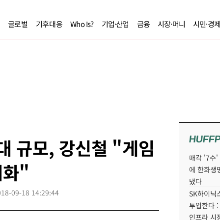
글로벌
기후대응
Who Is?
기업·산업
금융
시장·머니
시민·경
HUFF
대 규모, 강신철 "게임
매각 '7수
대화"
에 한화생
냈다
018-09-18 14:29:44
SK하이닉스
투입한다 :
인프라 시