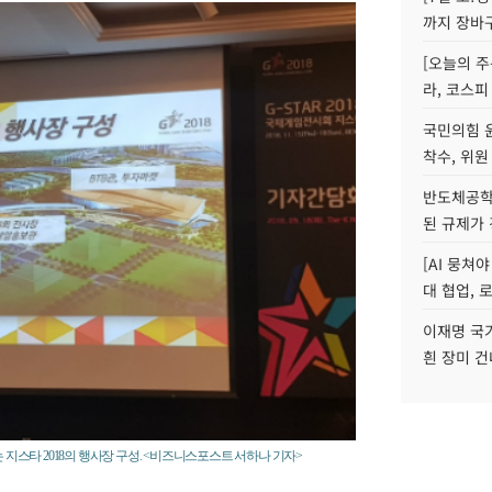
까지 장바
[오늘의 주
라, 코스피
국민의힘 
착수, 위원
반도체공학
된 규제가 
[AI 뭉쳐
대 협업, 
이재명 국
흰 장미 건
 지스타 2018의 행사장 구성. <비즈니스포스트 서하나 기자>