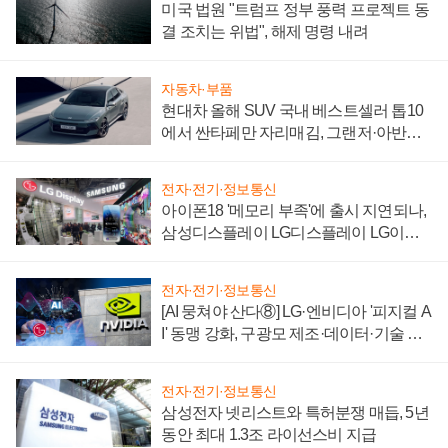
미국 법원 "트럼프 정부 풍력 프로젝트 동
결 조치는 위법", 해제 명령 내려
자동차·부품
현대차 올해 SUV 국내 베스트셀러 톱10
에서 싼타페만 자리매김, 그랜저·아반떼
'세단 쌍끌이'로 내수 방어
전자·전기·정보통신
아이폰18 '메모리 부족'에 출시 지연되나,
삼성디스플레이 LG디스플레이 LG이노
텍 '탈애플' 수익 다각화 속도
전자·전기·정보통신
[AI 뭉쳐야 산다⑧] LG·엔비디아 '피지컬 A
I' 동맹 강화, 구광모 제조·데이터·기술 결
집해 종합 로보틱스 기업으로
전자·전기·정보통신
삼성전자 넷리스트와 특허분쟁 매듭, 5년
동안 최대 1.3조 라이선스비 지급