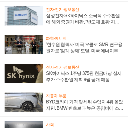
전자·전기·정보통신
삼성전자 SK하이닉스 소극적 주주환원
에 해외 증권가 비판, "반도체 호황 지속
성 의문"
화학·에너지
'한수원 협력사' 미국 오클로 SMR 연구용
원자로 '임계 상태' 도달, 미국 에너지부
"중요한 이정표"
전자·전기·정보통신
SK하이닉스 1주당 375원 현금배당 실시,
추가 주주환원 계획 9월 공개 예정
자동차·부품
BYD코리아 가격 앞세워 수입차 4위 올랐
지만, BMW·벤츠보다 높은 공임비에 소비
자 불만 폭발
사회