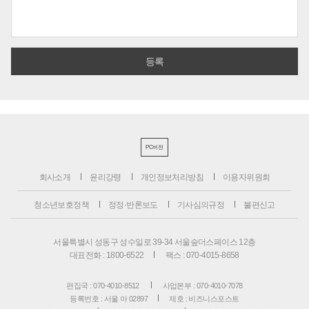
PC버전
회사소개
윤리강령
개인정보처리방침
이용자위원회
청소년보호정책
정정·반론보도
기사심의규정
불편신고
서울특별시 성동구 성수일로 39-34 서울숲더스페이스 12층
대표전화 : 1800-6522
팩스 : 070-4015-8658
편집국 : 070-4010-8512
사업본부 : 070-4010-7078
등록번호 : 서울 아 02897
제호 : 비즈니스포스트