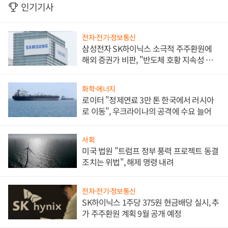
인기기사
전자·전기·정보통신
삼성전자 SK하이닉스 소극적 주주환원에
해외 증권가 비판, "반도체 호황 지속성 의
문"
화학·에너지
로이터 "정제연료 3만 톤 한국에서 러시아
로 이동", 우크라이나의 공격에 수요 늘어
사회
미국 법원 "트럼프 정부 풍력 프로젝트 동결
조치는 위법", 해제 명령 내려
전자·전기·정보통신
SK하이닉스 1주당 375원 현금배당 실시, 추
가 주주환원 계획 9월 공개 예정