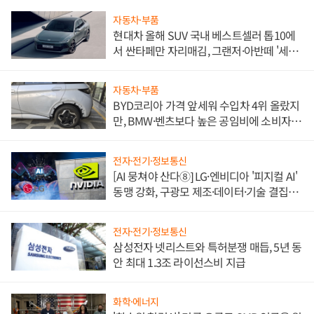
자동차·부품
현대차 올해 SUV 국내 베스트셀러 톱10에
서 싼타페만 자리매김, 그랜저·아반떼 '세단
쌍끌이'로 내수 방어
자동차·부품
BYD코리아 가격 앞세워 수입차 4위 올랐지
만, BMW·벤츠보다 높은 공임비에 소비자
불만 폭발
전자·전기·정보통신
[AI 뭉쳐야 산다⑧] LG·엔비디아 '피지컬 AI'
동맹 강화, 구광모 제조·데이터·기술 결집
해 종합 로보틱스 기업으로
전자·전기·정보통신
삼성전자 넷리스트와 특허분쟁 매듭, 5년 동
안 최대 1.3조 라이선스비 지급
화학·에너지