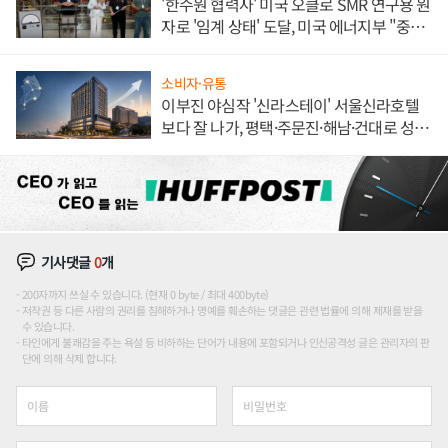
'한수원 협력사' 미국 오클로 SMR 연구용 원
자로 '임계 상태' 도달, 미국 에너지부 "중요
한 이정표"
소비자·유통
이부진 야심작 '신라스테이' 서울신라호텔
보다 잘 나가, 평택·주문진·해남·건대로 성
장판 더 넓힌다
기사댓글
0
개
200자까지 쓰실 수 있습니다. (현재 0 byte / 최대 400byte)
저작권 등 다른 사람의 권리를 침해하거나 명예를 훼손하는 댓글은 관련 법률에 의해 제재를 받을
수 있습니다.
타인에게 불쾌감을 주는 욕설 등 비하하는 단어가 내용에 포함되거나 인신공격성 글은 관리자의 판
단에 의해 삭제 합니다.