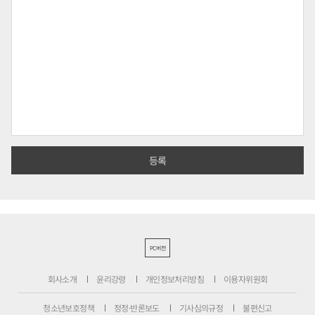
PC버전
회사소개
윤리강령
개인정보처리방침
이용자위원회
청소년보호정책
정정·반론보도
기사심의규정
불편신고