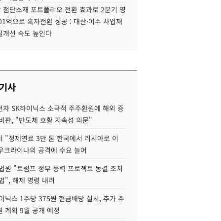
 첨단소재 포트폴리오 전환 효과로 2분기 영
01억으로 흑자전환 성공 : 대산·여수 사업재
질개선 속도 높인다
 기사
자 SK하이닉스 소극적 주주환원에 해외 증
비판, "반도체 호황 지속성 의문"
 "정제연료 3만 톤 한국에서 러시아로 이
 우크라이나의 공격에 수요 늘어
법원 "트럼프 정부 풍력 프로젝트 동결 조치
법", 해제 명령 내려
이닉스 1주당 375원 현금배당 실시, 추가 주
 계획 9월 공개 예정