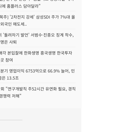
니에 홈플러스 담아달라"
목주] '2차전지 강세' 삼성SDI 주가 7%대 올
 외국인 매도세..
 '돌려차기 발언' 서범수·진종오 징계 착수,
2명은 사퇴
 매각 본입찰에 한화생명 흥국생명 한국투자
3곳 참여
분기 영업이익 6753억으로 66.9% 늘어, 민
은 13.5조
회 "연구개발직 주52시간 유연화 필요, 경직
경쟁력 저해"