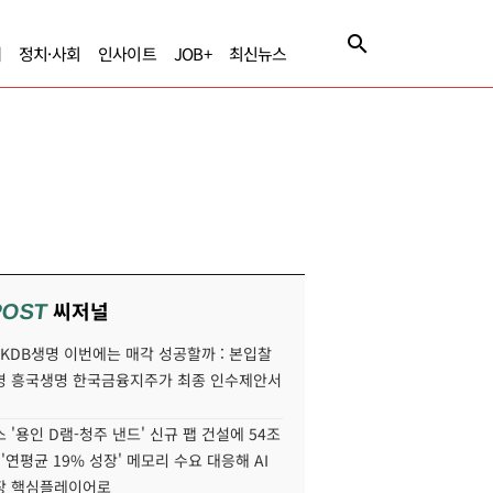
제
정치·사회
인사이트
JOB+
최신뉴스
씨저널
POST
' KDB생명 이번에는 매각 성공할까 : 본입찰
명 흥국생명 한국금융지주가 최종 인수제안서
 '용인 D램-청주 낸드' 신규 팹 건설에 54조
 '연평균 19% 성장' 메모리 수요 대응해 AI
장 핵심플레이어로