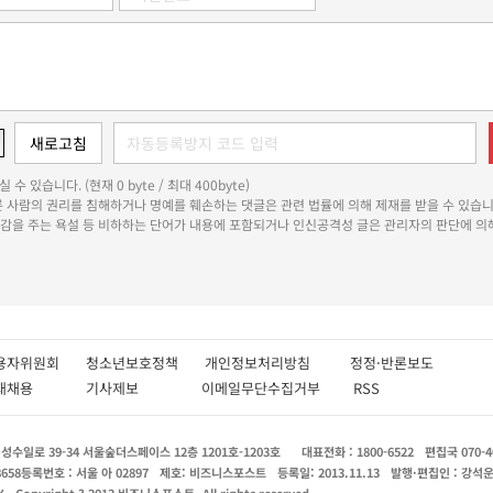
 수 있습니다. (현재 0 byte / 최대 400byte)
다른 사람의 권리를 침해하거나 명예를 훼손하는 댓글은 관련 법률에 의해 제재를 받을 수 있습니
쾌감을 주는 욕설 등 비하하는 단어가 내용에 포함되거나 인신공격성 글은 관리자의 판단에 의해
용자위원회
청소년보호정책
개인정보처리방침
정정·반론보도
인재채용
기사제보
이메일무단수집거부
RSS
수일로 39-34 서울숲더스페이스 12층 1201호-1203호
대표전화 : 1800-6522
편집국 070-4
8658
등록번호 : 서울 아 02897
제호: 비즈니스포스트
등록일: 2013.11.13
발행·편집인 : 강석
X
Copyright ? 2013 비즈니스포스트. All rights reserved.