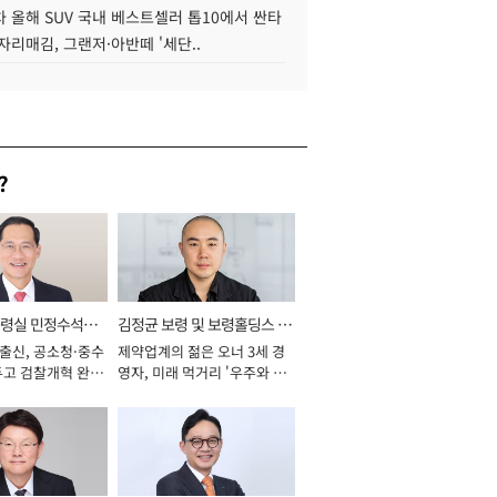
 올해 SUV 국내 베스트셀러 톱10에서 싼타
자리매김, 그랜저·아반떼 '세단..
?
통령실 민정수석비
김정균 보령 및 보령홀딩스 대
 출신, 공소청·중수
제약업계의 젊은 오너 3세 경
표이사 사장
두고 검찰개혁 완수
영자, 미래 먹거리 '우주와 헬
년]
스케어' 공들여 [2026년]