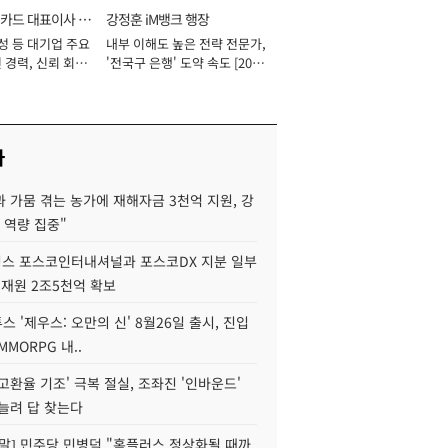
카드 대표이사 사
강정훈 iM뱅크 행장
성 등 대기업 주요
내부 이해도 높은 전략 전문가,
 경력, 신뢰 회복
'전국구 은행' 도약 속도 [2026
[2026년]
년]
사
 가뭄 겪는 농가에 재해자금 3천억 지원, 강
 역량 집중"
스 포스코인터내셔널과 포스코DX 지분 일부
 재원 2조5천억 확보
투스 '제우스: 오만의 신' 8월26일 출시, 진입
MMORPG 내..
고환율 기조' 극복 절실, 조좌진 '인바운드'
늘려 답 찾는다
정말] 민주당 민병덕 "홈플러스 정상화될 때까