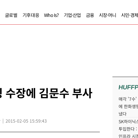
글로벌
기후대응
Who Is?
기업·산업
금융
시장·머니
시민·경
HUFF
 수장에 김문수 부사
매각 '7수
에 한화생
냈다
r
2015-02-05 15:59:43
SK하이닉스
투입한다 :
인프라 시