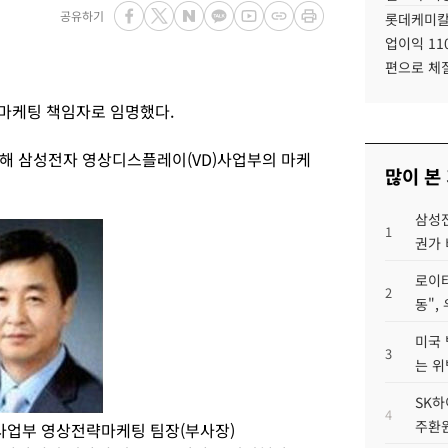
공유하기
롯데케미칼
업이익 11
편으로 체
 마케팅 책임자로 임명했다.
해 삼성전자 영상디스플레이(VD)사업부의 마케
많이 본
삼성전
1
권가 
로이터
2
동",
미국 
3
는 위
SK하
4
주환원
사업부 영상전략마케팅 팀장(부사장)