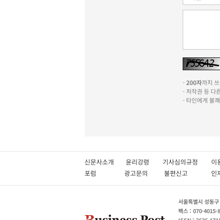
-
200자
까지 쓰실
- 저작권 등 
- 타인에게 불
신문사소개
윤리강령
기사심의규정
이
포럼
광고문의
불편신고
서울특별시 성동구 성
팩스 : 070-4015-
ISSN : 2636-171