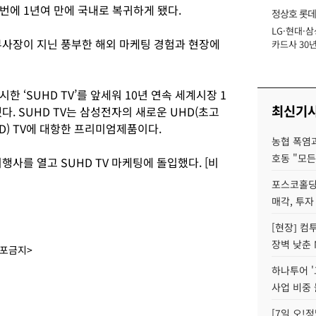
번에 1년여 만에 국내로 복귀하게 됐다.
정상호 롯데
LG·현대·삼
장
부사장이 지닌 풍부한 해외 마케팅 경험과 현장에
카드사 30년
에 '초집중' 
 ‘SUHD TV’를 앞세워 10년 연속 세계시장 1
최신기
다. SUHD TV는 삼성전자의 새로운 UHD(초고
ED) TV에 대항한 프리미엄제품이다.
농협 폭염과
호동 "모든
행사를 열고 SUHD TV 마케팅에 돌입했다. [비
포스코홀딩
매각, 투자
[현장] 컴
장벽 낮춘 
배포금지>
하나투어 '
사업 비중 
[7일 오!