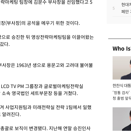
략마케팅 팀장에 김문수 부사장을 선임했다고 5
현대차
5
페만 
장(부사장)의 공석을 메우기 위한 것이다.
사장으로 승진한 뒤 영상전략마케팅팀을 이끌어왔는
갔다.
Who Is
부사장은 1963년 생으로 용문고와 고려대 불어불
LCD TV PM 그룹장과 글로벌마케팅전략실
한찬식 대
괄 소속 영국법인 세트부문장 등을 거쳤다.
'정통 검사'
서관
청 출범 앞
맡아 [2026
겨 사업지원팀과 미래전략실 전략 1팀에서 일했
 알려진다.
아총괄로 보직이 변경됐다. 지난해 연말 승진인사