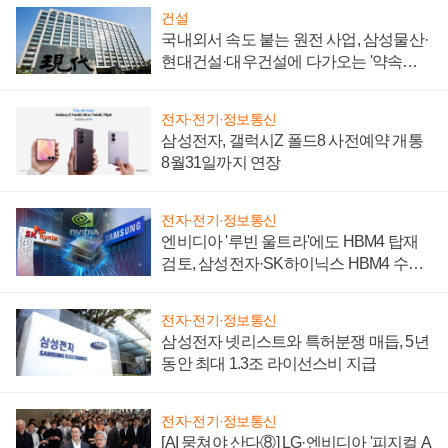
건설
국내외서 속도 붙는 원전 사업, 삼성물산·
현대건설·대우건설에 다가오는 '약속의
시간'
전자·전기·정보통신
삼성전자, 갤럭시Z 폴드8 사전예약 개통
8월31일까지 연장
전자·전기·정보통신
엔비디아 '루빈 울트라'에도 HBM4 탑재
검토, 삼성전자·SK하이닉스 HBM4 수율
에 주도권 갈린다
전자·전기·정보통신
삼성전자 넷리스트와 특허분쟁 매듭, 5년
동안 최대 1.3조 라이선스비 지급
전자·전기·정보통신
[AI 뭉쳐야 산다⑧] LG·엔비디아 '피지컬 A