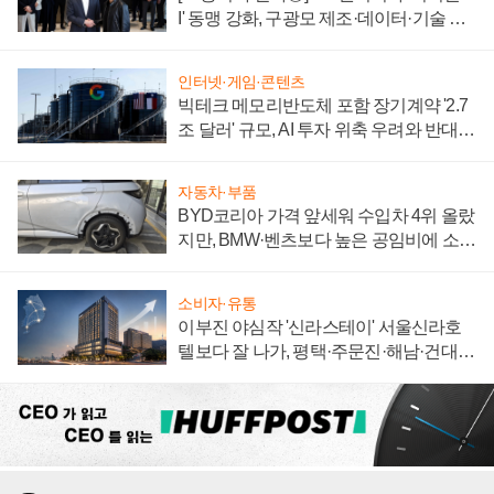
I' 동맹 강화, 구광모 제조·데이터·기술 결
집해 종합 로보틱스 기업으로
인터넷·게임·콘텐츠
빅테크 메모리반도체 포함 장기계약 '2.7
조 달러' 규모, AI 투자 위축 우려와 반대
신호
자동차·부품
BYD코리아 가격 앞세워 수입차 4위 올랐
지만, BMW·벤츠보다 높은 공임비에 소비
자 불만 폭발
소비자·유통
이부진 야심작 '신라스테이' 서울신라호
텔보다 잘 나가, 평택·주문진·해남·건대로
성장판 더 넓힌다