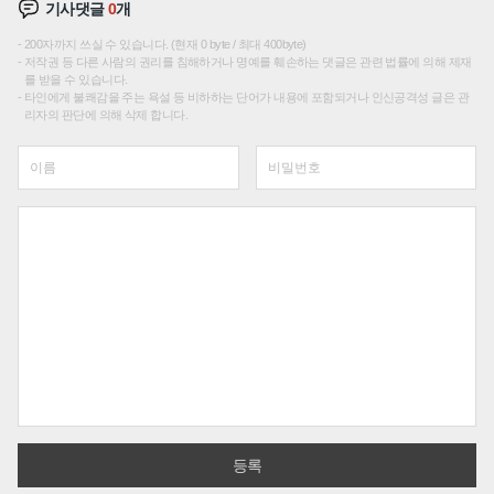
기사댓글
0
개
200자까지 쓰실 수 있습니다. (현재 0 byte / 최대 400byte)
저작권 등 다른 사람의 권리를 침해하거나 명예를 훼손하는 댓글은 관련 법률에 의해 제재
를 받을 수 있습니다.
타인에게 불쾌감을 주는 욕설 등 비하하는 단어가 내용에 포함되거나 인신공격성 글은 관
리자의 판단에 의해 삭제 합니다.