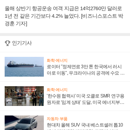
올해 상반기 항공운송 여객 지급은 14억2760만 달러로
1년 전 같은 기간보다 4.2% 늘었다. [비즈니스포스트 박
경훈 기자]
인기기사
화학·에너지
로이터 "정제연료 3만 톤 한국에서 러시
아로 이동", 우크라이나의 공격에 수요 늘
어
화학·에너지
'한수원 협력사' 미국 오클로 SMR 연구용
원자로 '임계 상태' 도달, 미국 에너지부
"중요한 이정표"
자동차·부품
현대차 올해 SUV 국내 베스트셀러 톱10