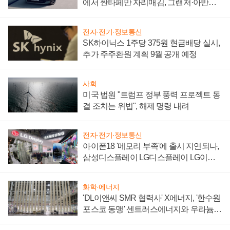
에서 싼타페만 자리매김, 그랜저·아반떼
'세단 쌍끌이'로 내수 방어
전자·전기·정보통신
SK하이닉스 1주당 375원 현금배당 실시,
추가 주주환원 계획 9월 공개 예정
사회
미국 법원 "트럼프 정부 풍력 프로젝트 동
결 조치는 위법", 해제 명령 내려
전자·전기·정보통신
아이폰18 '메모리 부족'에 출시 지연되나,
삼성디스플레이 LG디스플레이 LG이노
텍 '탈애플' 수익 다각화 속도
화학·에너지
'DL이앤씨 SMR 협력사' X에너지, '한수원
포스코 동맹' 센트러스에너지와 우라늄
계약 체결