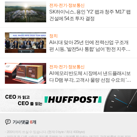
전자·전기·정보통신
SK하이닉스, 용인 'Y2' 팹과 청주 'M17' 팹
건설에 54조 투자 결정
정치
AI시대 맞아 25년 만에 전력산업 구조개
편 시동, '발전5사 통합' 넘어 '한전 지주사'
재편론도
전자·전기·정보통신
AI 메모리반도체 시장에서 낸드플래시보
다 D램 부각, 고객사 물량 선점 수요의 '우
선순위'
기사댓글
0
개
200자까지 쓰실 수 있습니다. (현재 0 byte / 최대 400byte)
저작권 등 다른 사람의 권리를 침해하거나 명예를 훼손하는 댓글은 관련 법률에 의해 제재