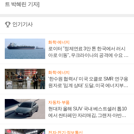
트 박혜린 기자]
인기기사
화학·에너지
로이터 "정제연료 3만 톤 한국에서 러시
아로 이동", 우크라이나의 공격에 수요 늘
어
화학·에너지
'한수원 협력사' 미국 오클로 SMR 연구용
원자로 '임계 상태' 도달, 미국 에너지부
"중요한 이정표"
자동차·부품
현대차 올해 SUV 국내 베스트셀러 톱10
에서 싼타페만 자리매김, 그랜저·아반떼
'세단 쌍끌이'로 내수 방어
전자·전기·정보통신