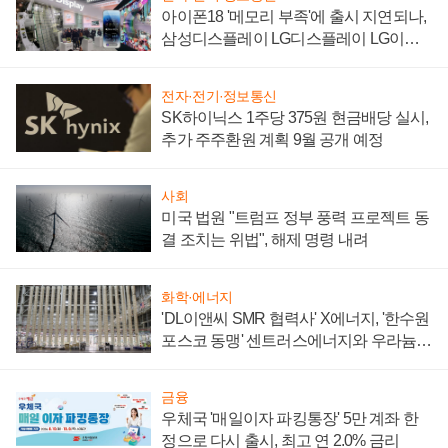
아이폰18 '메모리 부족'에 출시 지연되나,
삼성디스플레이 LG디스플레이 LG이노
텍 '탈애플' 수익 다각화 속도
전자·전기·정보통신
SK하이닉스 1주당 375원 현금배당 실시,
추가 주주환원 계획 9월 공개 예정
사회
미국 법원 "트럼프 정부 풍력 프로젝트 동
결 조치는 위법", 해제 명령 내려
화학·에너지
'DL이앤씨 SMR 협력사' X에너지, '한수원
포스코 동맹' 센트러스에너지와 우라늄
계약 체결
금융
우체국 '매일이자 파킹통장' 5만 계좌 한
정으로 다시 출시, 최고 연 2.0% 금리