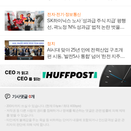
전자·전기·정보통신
SK하이닉스 노사 '성과급 주식 지급' 평행
선, 곽노정 'N% 성과급' 법적 논란 벗을지
주목
정치
AI시대 맞아 25년 만에 전력산업 구조개
편 시동, '발전5사 통합' 넘어 '한전 지주사'
재편론도
기사댓글
0
개
200자까지 쓰실 수 있습니다. (현재 0 byte / 최대 400byte)
저작권 등 다른 사람의 권리를 침해하거나 명예를 훼손하는 댓글은 관련 법률에 의해 제재
를 받을 수 있습니다.
타인에게 불쾌감을 주는 욕설 등 비하하는 단어가 내용에 포함되거나 인신공격성 글은 관
리자의 판단에 의해 삭제 합니다.