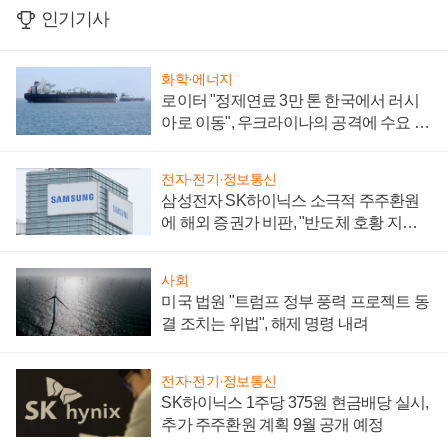
인기기사
화학·에너지
로이터 "정제연료 3만 톤 한국에서 러시
아로 이동", 우크라이나의 공격에 수요 늘
어
전자·전기·정보통신
삼성전자 SK하이닉스 소극적 주주환원
에 해외 증권가 비판, "반도체 호황 지속
성 의문"
사회
미국 법원 "트럼프 정부 풍력 프로젝트 동
결 조치는 위법", 해제 명령 내려
전자·전기·정보통신
SK하이닉스 1주당 375원 현금배당 실시,
추가 주주환원 계획 9월 공개 예정