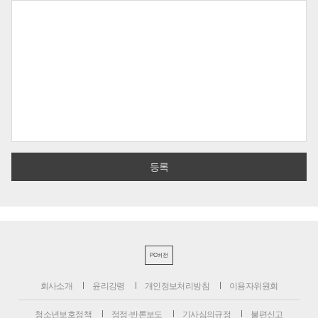
PC버전
회사소개
윤리강령
개인정보처리방침
이용자위원회
청소년보호정책
정정·반론보도
기사심의규정
불편신고