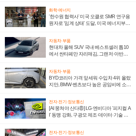
화학·에너지
'한수원 협력사' 미국 오클로 SMR 연구용
원자로 '임계 상태' 도달, 미국 에너지부
"중요한 이정표"
자동차·부품
현대차 올해 SUV 국내 베스트셀러 톱10
에서 싼타페만 자리매김, 그랜저·아반떼
'세단 쌍끌이'로 내수 방어
자동차·부품
BYD코리아 가격 앞세워 수입차 4위 올랐
지만, BMW·벤츠보다 높은 공임비에 소비
자 불만 폭발
전자·전기·정보통신
[AI 뭉쳐야 산다⑧] LG·엔비디아 '피지컬 A
I' 동맹 강화, 구광모 제조·데이터·기술 결
집해 종합 로보틱스 기업으로
전자·전기·정보통신