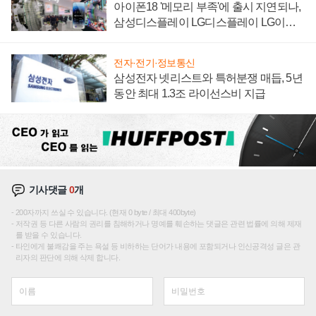
아이폰18 '메모리 부족'에 출시 지연되나,
삼성디스플레이 LG디스플레이 LG이노
텍 '탈애플' 수익 다각화 속도
전자·전기·정보통신
삼성전자 넷리스트와 특허분쟁 매듭, 5년
동안 최대 1.3조 라이선스비 지급
기사댓글
0
개
200자까지 쓰실 수 있습니다. (현재 0 byte / 최대 400byte)
저작권 등 다른 사람의 권리를 침해하거나 명예를 훼손하는 댓글은 관련 법률에 의해 제재
를 받을 수 있습니다.
타인에게 불쾌감을 주는 욕설 등 비하하는 단어가 내용에 포함되거나 인신공격성 글은 관
리자의 판단에 의해 삭제 합니다.