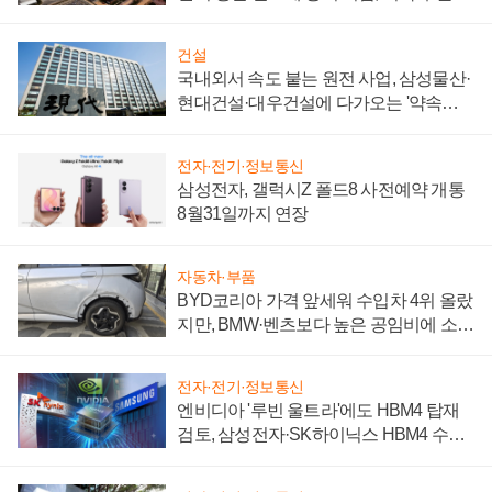
제 대비"
건설
국내외서 속도 붙는 원전 사업, 삼성물산·
현대건설·대우건설에 다가오는 '약속의
시간'
전자·전기·정보통신
삼성전자, 갤럭시Z 폴드8 사전예약 개통
8월31일까지 연장
자동차·부품
BYD코리아 가격 앞세워 수입차 4위 올랐
지만, BMW·벤츠보다 높은 공임비에 소비
자 불만 폭발
전자·전기·정보통신
엔비디아 '루빈 울트라'에도 HBM4 탑재
검토, 삼성전자·SK하이닉스 HBM4 수율
에 주도권 갈린다