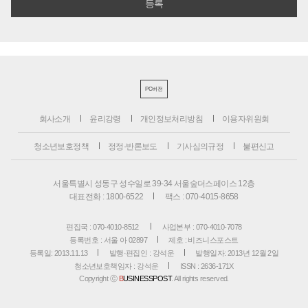
PC버전
회사소개
윤리강령
개인정보처리방침
이용자위원회
청소년보호정책
정정·반론보도
기사심의규정
불편신고
서울특별시 성동구 성수일로 39-34 서울숲더스페이스 12층
대표전화 : 1800-6522
팩스 : 070-4015-8658
편집국 : 070-4010-8512
사업본부 : 070-4010-7078
등록번호 : 서울 아 02897
제호 : 비즈니스포스트
등록일: 2013.11.13
발행·편집인 : 강석운
발행일자: 2013년 12월 2일
청소년보호책임자 : 강석운
ISSN : 2636-171X
Copyright ⓒ
B
USINESSPOST
. All rights reserved.