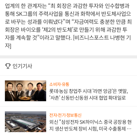
업계의 한 관계자는 “최 회장은 과감한 투자와 인수합병과
통해 SK그룹의 주력사업을 통신과 화학에서 반도체사업으
로 바꾸는 성과를 이뤄냈다”며 “자금여력도 충분한 만큼 최
회장은 바이오를 ‘제2의 반도체’로 만들기 위해 과감한 투
자를 계속할 것”이라고 말했다. [비즈니스포스트 나병현 기
자]
인기기사
소비자·유통
롯데·농심 창업주 시대 '라면 앙금'은 옛말,
'사촌' 신동빈·신동원 시대 협업 확대일로
전자·전기·정보통신
외신 "삼성전자 SK하이닉스 중국 공장용 현
지 생산 반도체 장비 시험, 미국 수출통제 대
비"