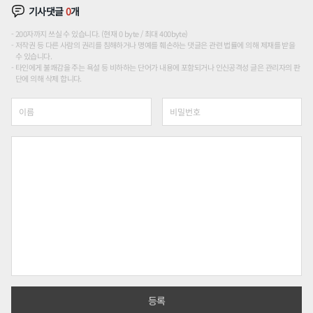
기사댓글
0
개
200자까지 쓰실 수 있습니다. (현재 0 byte / 최대 400byte)
저작권 등 다른 사람의 권리를 침해하거나 명예를 훼손하는 댓글은 관련 법률에 의해 제재를 받을
수 있습니다.
타인에게 불쾌감을 주는 욕설 등 비하하는 단어가 내용에 포함되거나 인신공격성 글은 관리자의 판
단에 의해 삭제 합니다.