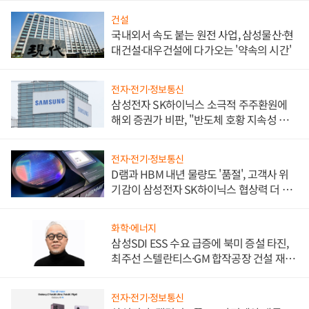
건설
국내외서 속도 붙는 원전 사업, 삼성물산·현
대건설·대우건설에 다가오는 '약속의 시간'
전자·전기·정보통신
삼성전자 SK하이닉스 소극적 주주환원에
해외 증권가 비판, "반도체 호황 지속성 의
문"
전자·전기·정보통신
D램과 HBM 내년 물량도 '품절', 고객사 위
기감이 삼성전자 SK하이닉스 협상력 더 키
워
화학·에너지
삼성SDI ESS 수요 급증에 북미 증설 타진,
최주선 스텔란티스·GM 합작공장 건설 재추
진하나
전자·전기·정보통신