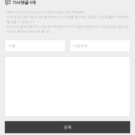
기사댓글
0
개
200자까지 쓰실 수 있습니다. (현재 0 byte / 최대 400byte)
저작권 등 다른 사람의 권리를 침해하거나 명예를 훼손하는 댓글은 관련 법률에 의해 제재
를 받을 수 있습니다.
타인에게 불쾌감을 주는 욕설 등 비하하는 단어가 내용에 포함되거나 인신공격성 글은 관
리자의 판단에 의해 삭제 합니다.