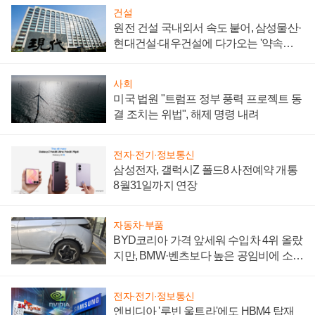
건설
원전 건설 국내외서 속도 붙어, 삼성물산·
현대건설·대우건설에 다가오는 '약속의
시간'
사회
미국 법원 "트럼프 정부 풍력 프로젝트 동
결 조치는 위법", 해제 명령 내려
전자·전기·정보통신
삼성전자, 갤럭시Z 폴드8 사전예약 개통
8월31일까지 연장
자동차·부품
BYD코리아 가격 앞세워 수입차 4위 올랐
지만, BMW·벤츠보다 높은 공임비에 소비
자 불만 폭발
전자·전기·정보통신
엔비디아 '루빈 울트라'에도 HBM4 탑재