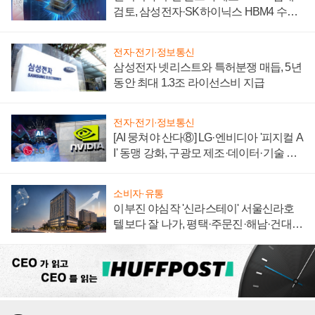
검토, 삼성전자·SK하이닉스 HBM4 수율
에 주도권 갈린다
전자·전기·정보통신
삼성전자 넷리스트와 특허분쟁 매듭, 5년
동안 최대 1.3조 라이선스비 지급
전자·전기·정보통신
[AI 뭉쳐야 산다⑧] LG·엔비디아 '피지컬 A
I' 동맹 강화, 구광모 제조·데이터·기술 결
집해 종합 로보틱스 기업으로
소비자·유통
이부진 야심작 '신라스테이' 서울신라호
텔보다 잘 나가, 평택·주문진·해남·건대로
성장판 더 넓힌다