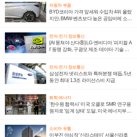
자동차·부품
BYD코리아 가격 앞세워 수입차 4위 올랐
지만, BMW·벤츠보다 높은 공임비에 소비
자 불만 폭발
전자·전기·정보통신
[AI 뭉쳐야 산다⑧] LG·엔비디아 '피지컬 A
I' 동맹 강화, 구광모 제조·데이터·기술 결
집해 종합 로보틱스 기업으로
전자·전기·정보통신
삼성전자 넷리스트와 특허분쟁 매듭, 5년
동안 최대 1.3조 라이선스비 지급
화학·에너지
'한수원 협력사' 미국 오클로 SMR 연구용
원자로 '임계 상태' 도달, 미국 에너지부
"중요한 이정표"
소비자·유통
이부진 야심작 '신라스테이' 서울신라호