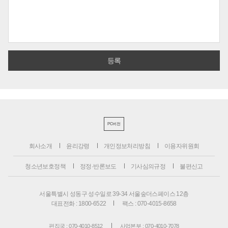
PC버전
회사소개
윤리강령
개인정보처리방침
이용자위원회
청소년보호정책
정정·반론보도
기사심의규정
불편신고
서울특별시 성동구 성수일로 39-34 서울숲더스페이스 12층
대표전화 : 1800-6522
팩스 : 070-4015-8658
편집국 : 070-4010-8512
사업본부 : 070-4010-7078