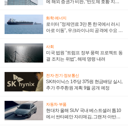
에 해외 증권가 비판, "반도체 호황 지속
성 의문"
화학·에너지
로이터 "정제연료 3만 톤 한국에서 러시
아로 이동", 우크라이나의 공격에 수요 늘
어
사회
미국 법원 "트럼프 정부 풍력 프로젝트 동
결 조치는 위법", 해제 명령 내려
전자·전기·정보통신
SK하이닉스 1주당 375원 현금배당 실시,
추가 주주환원 계획 9월 공개 예정
자동차·부품
현대차 올해 SUV 국내 베스트셀러 톱10
에서 싼타페만 자리매김, 그랜저·아반떼
'세단 쌍끌이'로 내수 방어