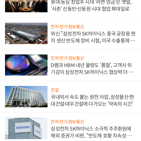
롯데·농심 창업주 시대 '라면 앙금'은 옛말,
'사촌' 신동빈·신동원 시대 협업 확대일로
전자·전기·정보통신
외신 "삼성전자 SK하이닉스 중국 공장용 현
지 생산 반도체 장비 시험, 미국 수출통제 대
비"
전자·전기·정보통신
D램과 HBM 내년 물량도 '품절', 고객사 위
기감이 삼성전자 SK하이닉스 협상력 더 키
워
건설
국내외서 속도 붙는 원전 사업, 삼성물산·현
대건설·대우건설에 다가오는 '약속의 시간'
전자·전기·정보통신
삼성전자 SK하이닉스 소극적 주주환원에
해외 증권가 비판, "반도체 호황 지속성 의