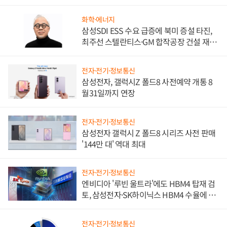
문"
화학·에너지
삼성SDI ESS 수요 급증에 북미 증설 타진,
최주선 스텔란티스·GM 합작공장 건설 재추
진하나
전자·전기·정보통신
삼성전자, 갤럭시Z 폴드8 사전예약 개통 8
월31일까지 연장
전자·전기·정보통신
삼성전자 갤럭시 Z 폴드8 시리즈 사전 판매
'144만 대' 역대 최대
전자·전기·정보통신
엔비디아 '루빈 울트라'에도 HBM4 탑재 검
토, 삼성전자·SK하이닉스 HBM4 수율에 주
도권 갈린다
전자·전기·정보통신