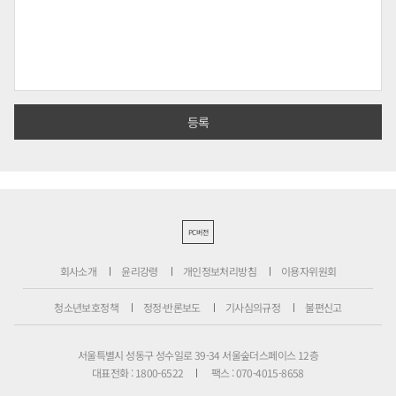
PC버전
회사소개
윤리강령
개인정보처리방침
이용자위원회
청소년보호정책
정정·반론보도
기사심의규정
불편신고
서울특별시 성동구 성수일로 39-34 서울숲더스페이스 12층
대표전화 : 1800-6522
팩스 : 070-4015-8658