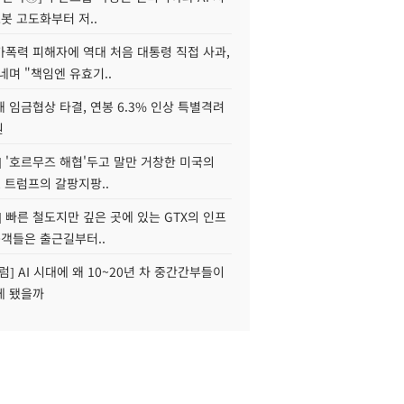
로봇 고도화부터 저..
가폭력 피해자에 역대 처음 대통령 직접 사과,
네며 "책임엔 유효기..
 임금협상 타결, 연봉 6.3% 인상 특별격려
원
] '호르무즈 해협'두고 말만 거창한 미국의
, 트럼프의 갈팡지팡..
] 빠른 철도지만 깊은 곳에 있는 GTX의 인프
승객들은 출근길부터..
럼] AI 시대에 왜 10~20년 차 중간간부들이
게 됐을까