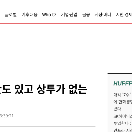
글로벌
기후대응
Who Is?
기업·산업
금융
시장·머니
시민·경
HUFF
도 있고 상투가 없는
매각 '7수
에 한화생
냈다
3:39:21
SK하이닉스
투입한다 :
인프라 시