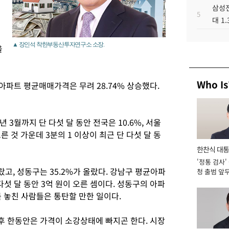
삼성전
5
대 1
▲ 장인석 착한부동산투자연구소 소장.
올
Who Is
국 아파트 평균매매가격은 무려 28.74% 상승했다.
년 3월까지 단 다섯 달 동안 전국은 10.6%, 서울
오른 것 가운데 3분의 1 이상이 최근 단 다섯 달 동
한찬식 대
'정통 검사'
서관
랐고, 성동구는 35.2%가 올랐다. 강남구 평균아파
청 출범 앞
맡아 [2026
다섯 달 동안 3억 원이 오른 셈이다. 성동구의 아파
를 놓친 사람들은 통탄할 만한 일이다.
 한동안은 가격이 소강상태에 빠지곤 한다. 시장