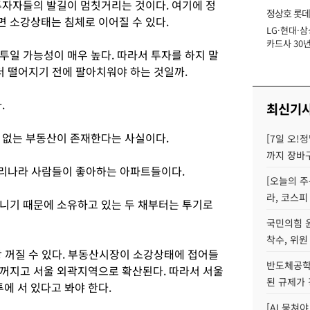
투자자들의 발길이 멈칫거리는 것이다. 여기에 정
정상호 롯데
 소강상태는 침체로 이어질 수 있다.
LG·현대·삼
장
카드사 30년
상투일 가능성이 매우 높다. 따라서 투자를 하지 말
에 '초집중' 
더 떨어지기 전에 팔아치워야 하는 것일까.
.
최신기
 없는 부동산이 존재한다는 사실이다.
[7일 오!
까지 장바
우리나라 사람들이 좋아하는 아파트들이다.
[오늘의 주
라, 코스피
니기 때문에 소유하고 있는 두 채부터는 투기로
국민의힘 
착수, 위원
상 꺼질 수 있다. 부동산시장이 소강상태에 접어들
반도체공학
꺼지고 서울 외곽지역으로 확산된다. 따라서 서울
된 규제가 
 서 있다고 봐야 한다.
[AI 뭉쳐