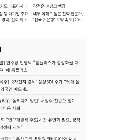
카드 대표이사 사
강정훈 iM뱅크 행장
성 등 대기업 주요
내부 이해도 높은 전략 전문가,
 경력, 신뢰 회복
'전국구 은행' 도약 속도 [2026
[2026년]
년]
사
정말] 민주당 민병덕 "홈플러스가 정상화될 때
구니에 홈플러스"
목주] '2차전지 강세' 삼성SDI 주가 7%대 올
 외국인 매도세..
윤리위 '돌려차기 발언' 서범수·진종오 징계
 2명은 사퇴
회 "연구개발직 주52시간 유연화 필요, 경직
경쟁력 저해"
야 산다⑩] 두산그룹 박정원 엔비디아와 AI 시