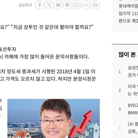
공유하기
롯데케미칼
업이익 11
편으로 체
요?” “지금 상투인 것 같은데 팔아야 할까요?"
부동산투자
많이 본
richmen) 카페에 가장 많이 들어온 문의사항들이다.
삼성전
 양도세 중과세가 시행된 2018년 4월 1일 이
1
권가 
고 가격도 오르지 않고 있다. 하지만 분양시장은
미국 
2
는 위
무
BYD
되
3
BMW
하
[AI
4
강화,