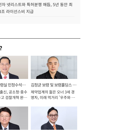
자 넷리스트와 특허분쟁 매듭, 5년 동안 최
.3조 라이선스비 지급
?
통령실 민정수석비
김정균 보령 및 보령홀딩스 대
 출신, 공소청·중수
제약업계의 젊은 오너 3세 경
표이사 사장
두고 검찰개혁 완수
영자, 미래 먹거리 '우주와 헬
년]
스케어' 공들여 [2026년]