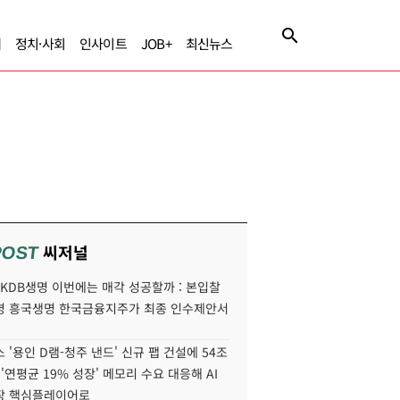
제
정치·사회
인사이트
JOB+
최신뉴스
씨저널
POST
' KDB생명 이번에는 매각 성공할까 : 본입찰
명 흥국생명 한국금융지주가 최종 인수제안서
 '용인 D램-청주 낸드' 신규 팹 건설에 54조
 '연평균 19% 성장' 메모리 수요 대응해 AI
장 핵심플레이어로