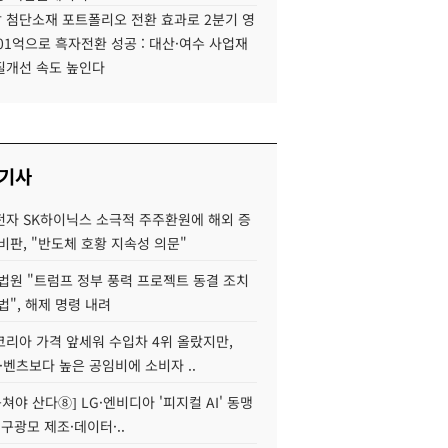
 첨단소재 포트폴리오 전환 효과로 2분기 영
01억으로 흑자전환 성공 : 대산·여수 사업재
질개선 속도 높인다
 기사
자 SK하이닉스 소극적 주주환원에 해외 증
비판, "반도체 호황 지속성 의문"
법원 "트럼프 정부 풍력 프로젝트 동결 조치
법", 해제 명령 내려
코리아 가격 앞세워 수입차 4위 올랐지만,
·벤츠보다 높은 공임비에 소비자 ..
 뭉쳐야 산다⑧] LG·엔비디아 '피지컬 AI' 동맹
 구광모 제조·데이터·..