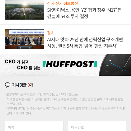
전자·전기·정보통신
SK하이닉스, 용인 'Y2' 팹과 청주 'M17' 팹
건설에 54조 투자 결정
정치
AI시대 맞아 25년 만에 전력산업 구조개편
시동, '발전5사 통합' 넘어 '한전 지주사' 재편
론도
기사댓글
0
개
200자까지 쓰실 수 있습니다. (현재 0 byte / 최대 400byte)
저작권 등 다른 사람의 권리를 침해하거나 명예를 훼손하는 댓글은 관련 법률에 의해 제재를 받을
수 있습니다.
타인에게 불쾌감을 주는 욕설 등 비하하는 단어가 내용에 포함되거나 인신공격성 글은 관리자의 판
단에 의해 삭제 합니다.