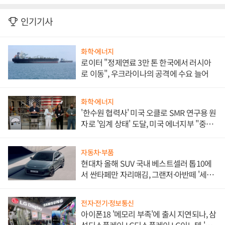
인기기사
화학·에너지
로이터 "정제연료 3만 톤 한국에서 러시아
로 이동", 우크라이나의 공격에 수요 늘어
화학·에너지
'한수원 협력사' 미국 오클로 SMR 연구용 원
자로 '임계 상태' 도달, 미국 에너지부 "중요
한 이정표"
자동차·부품
현대차 올해 SUV 국내 베스트셀러 톱10에
서 싼타페만 자리매김, 그랜저·아반떼 '세단
쌍끌이'로 내수 방어
전자·전기·정보통신
아이폰18 '메모리 부족'에 출시 지연되나, 삼
성디스플레이 LG디스플레이 LG이노텍 '탈