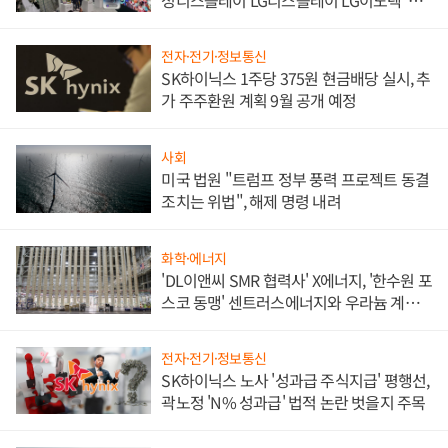
애플' 수익 다각화 속도
전자·전기·정보통신
SK하이닉스 1주당 375원 현금배당 실시, 추
가 주주환원 계획 9월 공개 예정
사회
미국 법원 "트럼프 정부 풍력 프로젝트 동결
조치는 위법", 해제 명령 내려
화학·에너지
'DL이앤씨 SMR 협력사' X에너지, '한수원 포
스코 동맹' 센트러스에너지와 우라늄 계약
체결
전자·전기·정보통신
SK하이닉스 노사 '성과급 주식지급' 평행선,
곽노정 'N% 성과급' 법적 논란 벗을지 주목