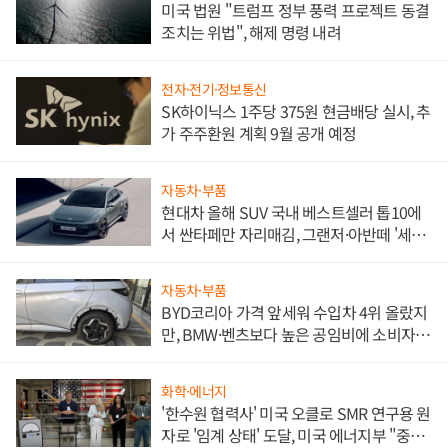
미국 법원 "트럼프 정부 풍력 프로젝트 동결
조치는 위법", 해제 명령 내려
전자·전기·정보통신
SK하이닉스 1주당 375원 현금배당 실시, 추
가 주주환원 계획 9월 공개 예정
자동차·부품
현대차 올해 SUV 국내 베스트셀러 톱10에
서 싼타페만 자리매김, 그랜저·아반떼 '세단
쌍끌이'로 내수 방어
자동차·부품
BYD코리아 가격 앞세워 수입차 4위 올랐지
만, BMW·벤츠보다 높은 공임비에 소비자
불만 폭발
화학·에너지
'한수원 협력사' 미국 오클로 SMR 연구용 원
자로 '임계 상태' 도달, 미국 에너지부 "중요