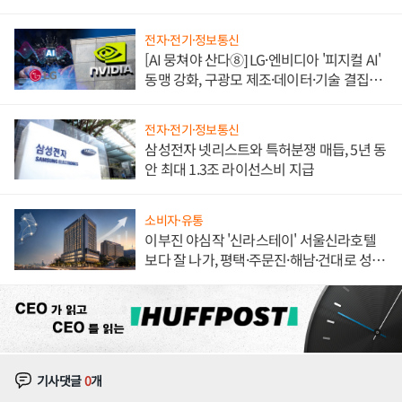
한 이정표"
전자·전기·정보통신
[AI 뭉쳐야 산다⑧] LG·엔비디아 '피지컬 AI'
동맹 강화, 구광모 제조·데이터·기술 결집
해 종합 로보틱스 기업으로
전자·전기·정보통신
삼성전자 넷리스트와 특허분쟁 매듭, 5년 동
안 최대 1.3조 라이선스비 지급
소비자·유통
이부진 야심작 '신라스테이' 서울신라호텔
보다 잘 나가, 평택·주문진·해남·건대로 성
장판 더 넓힌다
기사댓글
0
개