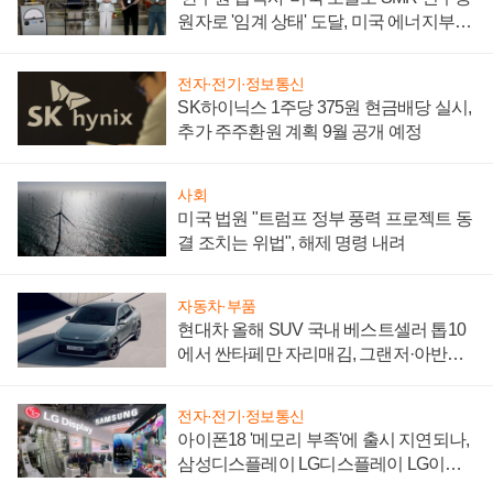
원자로 '임계 상태' 도달, 미국 에너지부
"중요한 이정표"
전자·전기·정보통신
SK하이닉스 1주당 375원 현금배당 실시,
추가 주주환원 계획 9월 공개 예정
사회
미국 법원 "트럼프 정부 풍력 프로젝트 동
결 조치는 위법", 해제 명령 내려
자동차·부품
현대차 올해 SUV 국내 베스트셀러 톱10
에서 싼타페만 자리매김, 그랜저·아반떼
'세단 쌍끌이'로 내수 방어
전자·전기·정보통신
아이폰18 '메모리 부족'에 출시 지연되나,
삼성디스플레이 LG디스플레이 LG이노
텍 '탈애플' 수익 다각화 속도