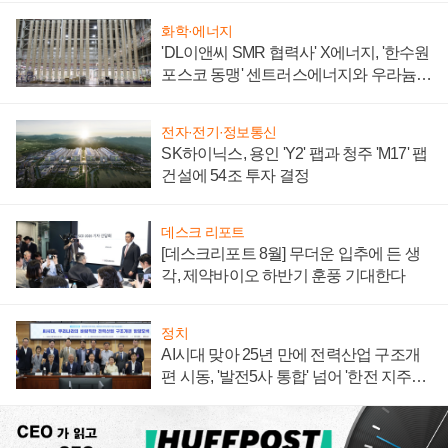
화학·에너지
'DL이앤씨 SMR 협력사' X에너지, '한수원
포스코 동맹' 센트러스에너지와 우라늄
계약 체결
전자·전기·정보통신
SK하이닉스, 용인 'Y2' 팹과 청주 'M17' 팹
건설에 54조 투자 결정
데스크 리포트
[데스크리포트 8월] 무더운 입추에 든 생
각, 제약바이오 하반기 훈풍 기대한다
정치
AI시대 맞아 25년 만에 전력산업 구조개
편 시동, '발전5사 통합' 넘어 '한전 지주사'
재편론도