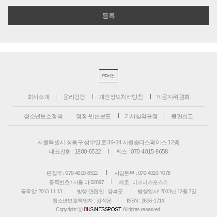
PC버전
회사소개
윤리강령
개인정보처리방침
이용자위원회
청소년보호정책
정정·반론보도
기사심의규정
불편신고
서울특별시 성동구 성수일로 39-34 서울숲더스페이스 12층
대표전화 : 1800-6522
팩스 : 070-4015-8658
편집국 : 070-4010-8512
사업본부 : 070-4010-7078
등록번호 : 서울 아 02897
제호 : 비즈니스포스트
등록일: 2013.11.13
발행·편집인 : 강석운
발행일자: 2013년 12월 2일
청소년보호책임자 : 강석운
ISSN : 2636-171X
Copyright ⓒ
B
USINESSPOST
. All rights reserved.