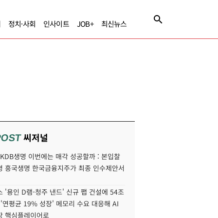
제
정치·사회
인사이트
JOB+
최신뉴스
씨저널
POST
' KDB생명 이번에는 매각 성공할까 : 본입찰
명 흥국생명 한국금융지주가 최종 인수제안서
 '용인 D램-청주 낸드' 신규 팹 건설에 54조
 '연평균 19% 성장' 메모리 수요 대응해 AI
장 핵심플레이어로