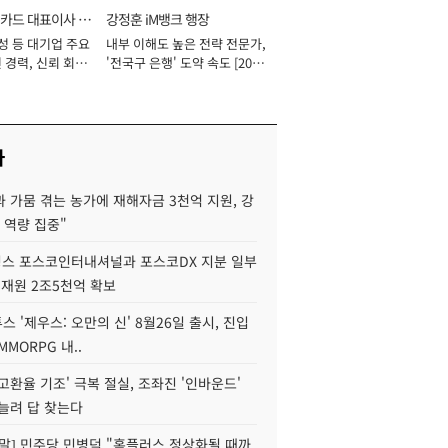
카드 대표이사 사
강정훈 iM뱅크 행장
성 등 대기업 주요
내부 이해도 높은 전략 전문가,
 경력, 신뢰 회복
'전국구 은행' 도약 속도 [2026
[2026년]
년]
사
 가뭄 겪는 농가에 재해자금 3천억 지원, 강
 역량 집중"
스 포스코인터내셔널과 포스코DX 지분 일부
 재원 2조5천억 확보
투스 '제우스: 오만의 신' 8월26일 출시, 진입
MMORPG 내..
고환율 기조' 극복 절실, 조좌진 '인바운드'
늘려 답 찾는다
정말] 민주당 민병덕 "홈플러스 정상화될 때까