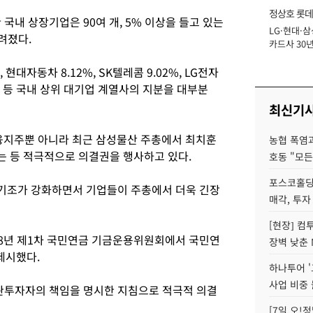
정상호 롯데
국내 상장기업은 90여 개, 5% 이상을 들고 있는
LG·현대·삼
장
려졌다.
카드사 30년
에 '초집중' 
 현대자동차 8.12%, SK텔레콤 9.02%, LG전자
.31% 등 국내 상위 대기업 계열사의 지분을 대부분
최신기
융지주뿐 아니라 최근 삼성물산 주총에서 최치훈
농협 폭염과
 등 적극적으로 의결권을 행사하고 있다.
호동 "모든
포스코홀딩
기조가 강화하면서 기업들이 주총에서 더욱 긴장
매각, 투자
[현장] 컴
18년 제1차 국민연금 기금운용위원회에서 국민연
장벽 낮춘 
제시했다.
하나투어 '
사업 비중 
투자자의 책임을 명시한 지침으로 적극적 의결
[7일 오!