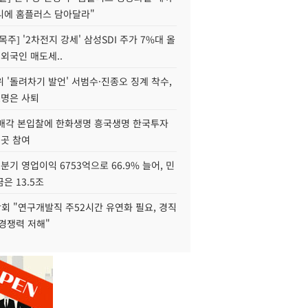
니에 홈플러스 담아달라"
목주] '2차전지 강세' 삼성SDI 주가 7%대 올
 외국인 매도세..
 '돌려차기 발언' 서범수·진종오 징계 착수,
2명은 사퇴
 매각 본입찰에 한화생명 흥국생명 한국투자
3곳 참여
분기 영업이익 6753억으로 66.9% 늘어, 민
은 13.5조
회 "연구개발직 주52시간 유연화 필요, 경직
경쟁력 저해"