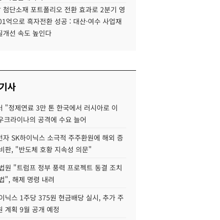
 첨단소재 포트폴리오 전환 효과로 2분기 영
01억으로 흑자전환 성공 : 대산·여수 사업재
질개선 속도 높인다
 기사
 "정제연료 3만 톤 한국에서 러시아로 이
 우크라이나의 공격에 수요 늘어
자 SK하이닉스 소극적 주주환원에 해외 증
비판, "반도체 호황 지속성 의문"
법원 "트럼프 정부 풍력 프로젝트 동결 조치
법", 해제 명령 내려
이닉스 1주당 375원 현금배당 실시, 추가 주
 계획 9월 공개 예정