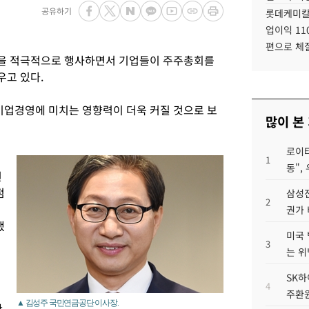
공유하기
롯데케미칼
업이익 11
편으로 체
을 적극적으로 행사하면서 기업들이 주주총회를
우고 있다.
업경영에 미치는 영향력이 더욱 커질 것으로 보
많이 본
로이터
1
동",
권
점
삼성전
2
권가 
했
미국 
3
는 위
SK하
4
주환원
▲ 김성주 국민연금공단 이사장.
찬