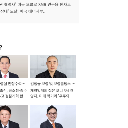
원 협력사' 미국 오클로 SMR 연구용 원자로
 상태' 도달, 미국 에너지부..
?
통령실 민정수석비
김정균 보령 및 보령홀딩스 대
 출신, 공소청·중수
제약업계의 젊은 오너 3세 경
표이사 사장
두고 검찰개혁 완수
영자, 미래 먹거리 '우주와 헬
년]
스케어' 공들여 [2026년]