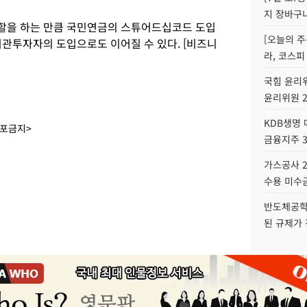
지 장바구
할을 하는 만큼 국민연금의 스튜어드십코드 도입
[오늘의 주
기관투자자의 도입으로도 이어질 수 있다. [비즈니
라, 코스피
국힘 윤리위
윤리위원 
KDB생명
배포금지>
금융지주 
가스공사 2
수용 미수금
반도체공학
된 규제가 