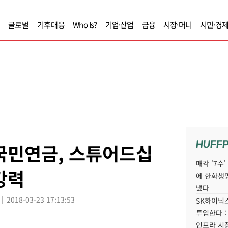
글로벌
기후대응
Who Is?
기업·산업
금융
시장·머니
시민·경
HUFF
국민연금, 스튜어드십
매각 '7수
강력
에 한화생
냈다
2018-03-23 17:13:53
SK하이닉스
투입한다 :
인프라 시