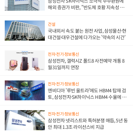
삼성전자 SK하이닉스 소극적 주주환원에
해외 증권가 비판, "반도체 호황 지속성 의
문"
건설
국내외서 속도 붙는 원전 사업, 삼성물산·현
대건설·대우건설에 다가오는 '약속의 시간'
전자·전기·정보통신
삼성전자, 갤럭시Z 폴드8 사전예약 개통 8
월31일까지 연장
전자·전기·정보통신
엔비디아 '루빈 울트라'에도 HBM4 탑재 검
토, 삼성전자·SK하이닉스 HBM4 수율에 주
도권 갈린다
전자·전기·정보통신
삼성전자 넷리스트와 특허분쟁 매듭, 5년 동
안 최대 1.3조 라이선스비 지급