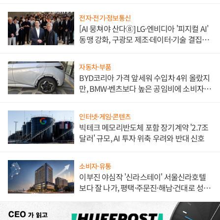
전자·전기·정보통신
[AI 뭉쳐야 산다⑧] LG·엔비디아 '피지컬 AI'
동맹 강화, 구광모 제조·데이터·기술 결집
해 종합 로보틱스 기업으로
자동차·부품
BYD코리아 가격 앞세워 수입차 4위 올랐지
만, BMW·벤츠보다 높은 공임비에 소비자
불만 폭발
인터넷·게임·콘텐츠
빅테크 메모리반도체 포함 장기계약 '2.7조
달러' 규모, AI 투자 위축 우려와 반대 신호
소비자·유통
이부진 야심작 '신라스테이' 서울신라호텔
보다 잘 나가, 평택·주문진·해남·건대로 성
장판 더 넓힌다