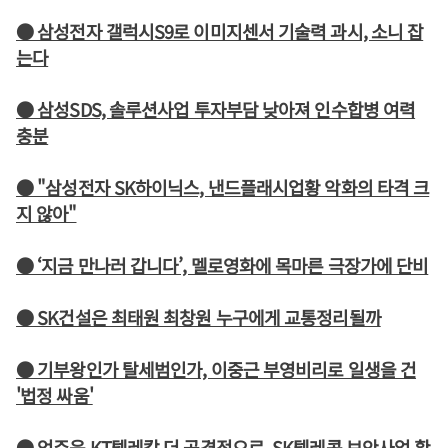
● 삼성전자 갤럭시S9로 이미지센서 기술력 과시, 소니 잡
는다
● 삼성SDS, 솔루션사업 투자부담 낮아져 인수합병 여력
충분
● "삼성전자 SK하이닉스, 낸드플래시업황 악화의 타격 크
지 않아"
● ‘지금 만나러 갑니다’, 멜로영화에 목마른 극장가에 단비
● SK건설은 최태원 최창원 누구에게 교통정리될까
● 기부왕인가 탈세범인가, 이중근 부영비리로 일생을 건
'법정 싸움'
● 엄주욱 KT텔레캅 더 공격적으로, SK텔레콤 보안사업 확