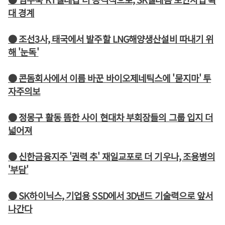
대 경계
● 조선3사, 태국에서 발주할 LNG해양생산설비 따내기 위
해 '눈독'
● 콘돔회사에서 이름 바꾼 바이오제네틱스에 '묻지마' 투
자주의보
● 정몽구 활동 뜸한 사이 현대차 부회장들의 그룹 입지 더
넓어져
● 신한금융지주 '권력 추' 재일교포로 더 기우나, 조용병의
'부담'
● SK하이닉스, 기업용 SSD에서 3D낸드 기술력으로 앞서
나간다