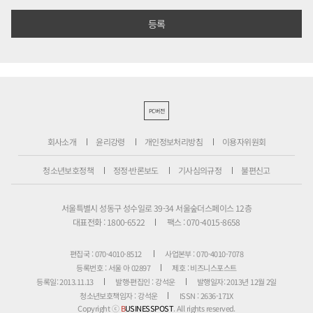
PC버전
회사소개
윤리강령
개인정보처리방침
이용자위원회
청소년보호정책
정정·반론보도
기사심의규정
불편신고
서울특별시 성동구 성수일로 39-34 서울숲더스페이스 12층
대표전화 : 1800-6522
팩스 : 070-4015-8658
편집국 : 070-4010-8512
사업본부 : 070-4010-7078
등록번호 : 서울 아 02897
제호 : 비즈니스포스트
등록일: 2013.11.13
발행·편집인 : 강석운
발행일자: 2013년 12월 2일
청소년보호책임자 : 강석운
ISSN : 2636-171X
Copyright ⓒ
B
USINESSPOST
. All rights reserved.