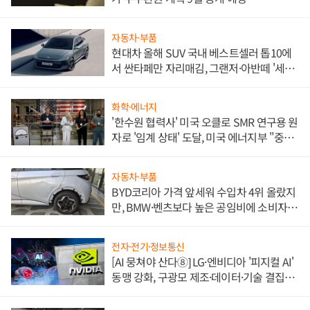
자동차·부품
현대차 올해 SUV 국내 베스트셀러 톱10에
서 싼타페만 자리매김, 그랜저·아반떼 '세단
쌍끌이'로 내수 방어
화학·에너지
'한수원 협력사' 미국 오클로 SMR 연구용 원
자로 '임계 상태' 도달, 미국 에너지부 "중요
한 이정표"
자동차·부품
BYD코리아 가격 앞세워 수입차 4위 올랐지
만, BMW·벤츠보다 높은 공임비에 소비자
불만 폭발
전자·전기·정보통신
[AI 뭉쳐야 산다⑧] LG·엔비디아 '피지컬 AI'
동맹 강화, 구광모 제조·데이터·기술 결집
해 종합 로보틱스 기업으로