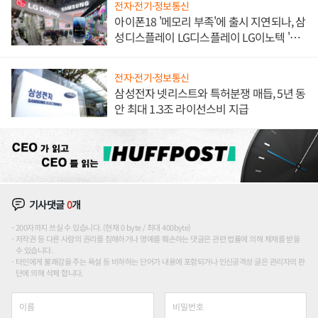
전자·전기·정보통신
아이폰18 '메모리 부족'에 출시 지연되나, 삼
성디스플레이 LG디스플레이 LG이노텍 '탈
애플' 수익 다각화 속도
전자·전기·정보통신
삼성전자 넷리스트와 특허분쟁 매듭, 5년 동
안 최대 1.3조 라이선스비 지급
기사댓글
0
개
200자까지 쓰실 수 있습니다. (현재 0 byte / 최대 400byte)
저작권 등 다른 사람의 권리를 침해하거나 명예를 훼손하는 댓글은 관련 법률에 의해 제재를 받을
수 있습니다.
타인에게 불쾌감을 주는 욕설 등 비하하는 단어가 내용에 포함되거나 인신공격성 글은 관리자의 판
단에 의해 삭제 합니다.