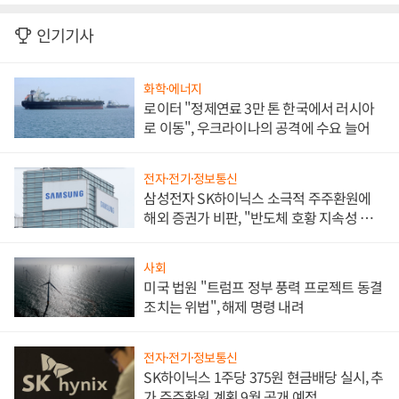
인기기사
화학·에너지
로이터 "정제연료 3만 톤 한국에서 러시아
로 이동", 우크라이나의 공격에 수요 늘어
전자·전기·정보통신
삼성전자 SK하이닉스 소극적 주주환원에
해외 증권가 비판, "반도체 호황 지속성 의
문"
사회
미국 법원 "트럼프 정부 풍력 프로젝트 동결
조치는 위법", 해제 명령 내려
전자·전기·정보통신
SK하이닉스 1주당 375원 현금배당 실시, 추
가 주주환원 계획 9월 공개 예정