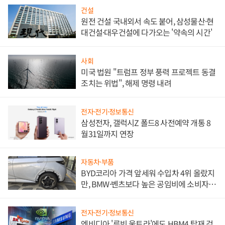
건설
원전 건설 국내외서 속도 붙어, 삼성물산·현
대건설·대우건설에 다가오는 '약속의 시간'
사회
미국 법원 "트럼프 정부 풍력 프로젝트 동결
조치는 위법", 해제 명령 내려
전자·전기·정보통신
삼성전자, 갤럭시Z 폴드8 사전예약 개통 8
월31일까지 연장
자동차·부품
BYD코리아 가격 앞세워 수입차 4위 올랐지
만, BMW·벤츠보다 높은 공임비에 소비자
불만 폭발
전자·전기·정보통신
엔비디아 '루빈 울트라'에도 HBM4 탑재 검