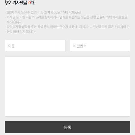
기사댓글
0
개
200자까지 쓰실 수 있습니다. (현재 0 byte / 최대 400byte)
저작권 등 다른 사람의 권리를 침해하거나 명예를 훼손하는 댓글은 관련 법률에 의해 제재를 받을
수 있습니다.
타인에게 불쾌감을 주는 욕설 등 비하하는 단어가 내용에 포함되거나 인신공격성 글은 관리자의 판
단에 의해 삭제 합니다.