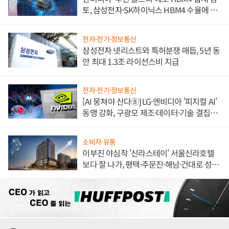
토, 삼성전자·SK하이닉스 HBM4 수율에 주
도권 갈린다
전자·전기·정보통신
삼성전자 넷리스트와 특허분쟁 매듭, 5년 동
안 최대 1.3조 라이선스비 지급
전자·전기·정보통신
[AI 뭉쳐야 산다⑧] LG·엔비디아 '피지컬 AI'
동맹 강화, 구광모 제조·데이터·기술 결집
해 종합 로보틱스 기업으로
소비자·유통
이부진 야심작 '신라스테이' 서울신라호텔
보다 잘 나가, 평택·주문진·해남·건대로 성
장판 더 넓힌다