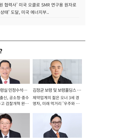
원 협력사' 미국 오클로 SMR 연구용 원자로
 상태' 도달, 미국 에너지부..
?
통령실 민정수석비
김정균 보령 및 보령홀딩스 대
 출신, 공소청·중수
제약업계의 젊은 오너 3세 경
표이사 사장
두고 검찰개혁 완수
영자, 미래 먹거리 '우주와 헬
년]
스케어' 공들여 [2026년]