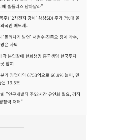
니에 홈플러스 담아달라"
목주] '2차전지 강세' 삼성SDI 주가 7%대 올
 외국인 매도세..
 '돌려차기 발언' 서범수·진종오 징계 착수,
2명은 사퇴
 매각 본입찰에 한화생명 흥국생명 한국투자
3곳 참여
분기 영업이익 6753억으로 66.9% 늘어, 민
은 13.5조
회 "연구개발직 주52시간 유연화 필요, 경직
경쟁력 저해"