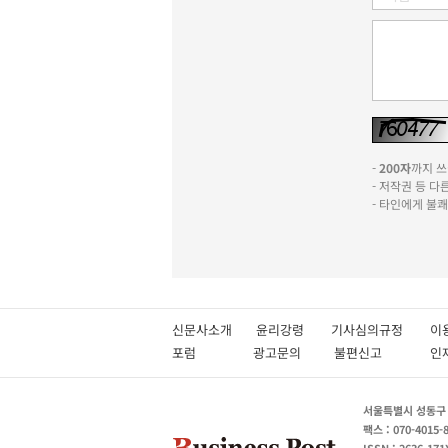
-
200자
까지 쓰실
- 저작권 등 
- 타인에게 불
신문사소개
윤리강령
기사심의규정
이
포럼
광고문의
불편신고
서울특별시 성동구 성
팩스 : 070-4015-
ISSN : 2636-171