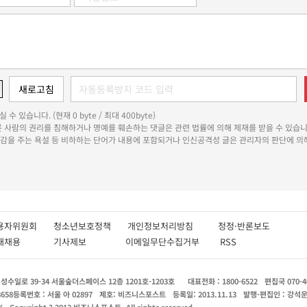
 수 있습니다. (현재 0 byte / 최대 400byte)
다른 사람의 권리를 침해하거나 명예를 훼손하는 댓글은 관련 법률에 의해 제재를 받을 수 있습니
쾌감을 주는 욕설 등 비하하는 단어가 내용에 포함되거나 인신공격성 글은 관리자의 판단에 의해
용자위원회
청소년보호정책
개인정보처리방침
정정·반론보도
인재채용
기사제보
이메일무단수집거부
RSS
수일로 39-34 서울숲더스페이스 12층 1201호-1203호
대표전화 : 1800-6522
편집국 070-4
8658
등록번호 : 서울 아 02897
제호: 비즈니스포스트
등록일: 2013.11.13
발행·편집인 : 강석
X
Copyright ? 2013 비즈니스포스트. All rights reserved.