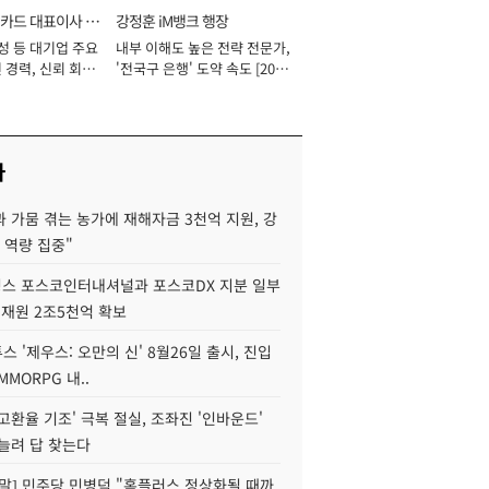
카드 대표이사 사
강정훈 iM뱅크 행장
성 등 대기업 주요
내부 이해도 높은 전략 전문가,
 경력, 신뢰 회복
'전국구 은행' 도약 속도 [2026
[2026년]
년]
사
 가뭄 겪는 농가에 재해자금 3천억 지원, 강
 역량 집중"
스 포스코인터내셔널과 포스코DX 지분 일부
 재원 2조5천억 확보
투스 '제우스: 오만의 신' 8월26일 출시, 진입
MMORPG 내..
고환율 기조' 극복 절실, 조좌진 '인바운드'
늘려 답 찾는다
정말] 민주당 민병덕 "홈플러스 정상화될 때까