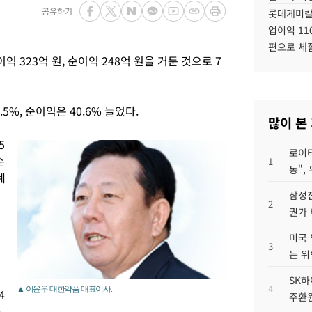
공유하기
롯데케미칼
업이익 11
편으로 체
익 323억 원, 순이익 248억 원을 거둔 것으로 7
.5%, 순이익은 40.6% 늘었다.
많이 본
5
로이터
순
1
동",
계
삼성전
2
권가 
미국 
3
는 위
SK하
4
▲ 이윤우 대한약품 대표이사.
4
주환원
.