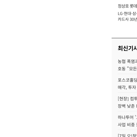
정상호 롯데
LG·현대·삼
장
카드사 30년
에 '초집중' 
최신기
농협 폭염과
호동 "모든
포스코홀딩
매각, 투자
[현장] 컴
장벽 낮춘 
하나투어 '
사업 비중 
[7일 오!