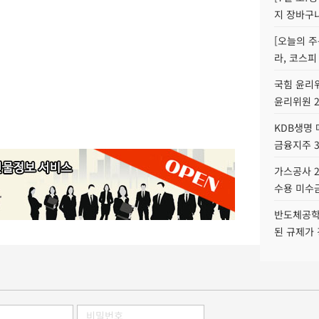
지 장바구
[오늘의 주
라, 코스피
국힘 윤리위
윤리위원 
KDB생명
금융지주 
가스공사 2
수용 미수금
반도체공학
된 규제가 