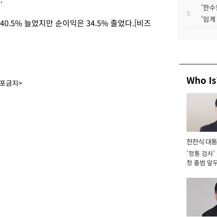
'한수
5
'임계
140.5% 늘었지만 순이익은 34.5% 줄었다.[비즈
Who Is
배포금지>
한찬식 대
'정통 검사'
서관
청 출범 앞
맡아 [2026