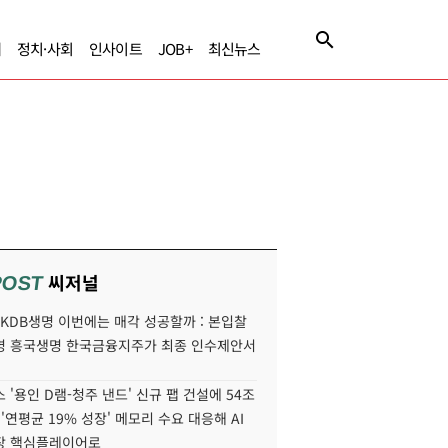
제
정치·사회
인사이트
JOB+
최신뉴스
씨저널
POST
' KDB생명 이번에는 매각 성공할까 : 본입찰
명 흥국생명 한국금융지주가 최종 인수제안서
 '용인 D램-청주 낸드' 신규 팹 건설에 54조
 '연평균 19% 성장' 메모리 수요 대응해 AI
장 핵심플레이어로