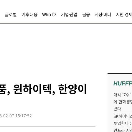
글로벌
기후대응
Who Is?
기업·산업
금융
시장·머니
시민·경
HUFF
품, 윈하이텍, 한양이
매각 '7수
에 한화생
냈다
8-02-07 15:17:52
SK하이닉스
투입한다 :
인프라 시