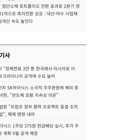
 첨단소재 포트폴리오 전환 효과로 2분기 영
01억으로 흑자전환 성공 : 대산·여수 사업재
질개선 속도 높인다
 기사
 "정제연료 3만 톤 한국에서 러시아로 이
 우크라이나의 공격에 수요 늘어
자 SK하이닉스 소극적 주주환원에 해외 증
비판, "반도체 호황 지속성 의문"
법원 "트럼프 정부 풍력 프로젝트 동결 조치
법", 해제 명령 내려
이닉스 1주당 375원 현금배당 실시, 추가 주
 계획 9월 공개 예정