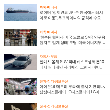
화학·에너지
로이터 "정제연료 3만 톤 한국에서 러시
아로 이동", 우크라이나의 공격에 수요 늘
어
화학·에너지
'한수원 협력사' 미국 오클로 SMR 연구용
원자로 '임계 상태' 도달, 미국 에너지부
"중요한 이정표"
자동차·부품
현대차 올해 SUV 국내 베스트셀러 톱10
에서 싼타페만 자리매김, 그랜저·아반떼
'세단 쌍끌이'로 내수 방어
전자·전기·정보통신
아이폰18 '메모리 부족'에 출시 지연되나,
삼성디스플레이 LG디스플레이 LG이노
텍 '탈애플' 수익 다각화 속도
전자·전기·정보통신