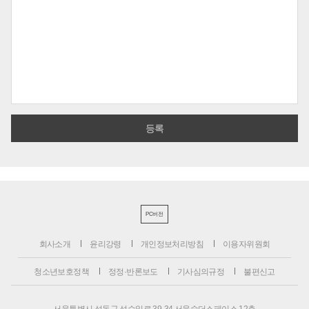
PC버전
회사소개
윤리강령
개인정보처리방침
이용자위원회
청소년보호정책
정정·반론보도
기사심의규정
불편신고
서울특별시 성동구 성수일로 39-34 서울숲더스페이스 12층