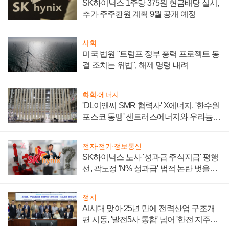
SK하이닉스 1주당 375원 현금배당 실시,
추가 주주환원 계획 9월 공개 예정
사회
미국 법원 "트럼프 정부 풍력 프로젝트 동
결 조치는 위법", 해제 명령 내려
화학·에너지
'DL이앤씨 SMR 협력사' X에너지, '한수원
포스코 동맹' 센트러스에너지와 우라늄
계약 체결
전자·전기·정보통신
SK하이닉스 노사 '성과급 주식지급' 평행
선, 곽노정 'N% 성과급' 법적 논란 벗을지
주목
정치
AI시대 맞아 25년 만에 전력산업 구조개
편 시동, '발전5사 통합' 넘어 '한전 지주사'