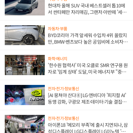
현대차 올해 SUV 국내 베스트셀러 톱10에
서 싼타페만 자리매김, 그랜저·아반떼 '세단
쌍끌이'로 내수 방어
자동차·부품
BYD코리아 가격 앞세워 수입차 4위 올랐지
만, BMW·벤츠보다 높은 공임비에 소비자
불만 폭발
화학·에너지
'한수원 협력사' 미국 오클로 SMR 연구용 원
자로 '임계 상태' 도달, 미국 에너지부 "중요
한 이정표"
전자·전기·정보통신
[AI 뭉쳐야 산다⑧] LG·엔비디아 '피지컬 AI'
동맹 강화, 구광모 제조·데이터·기술 결집
해 종합 로보틱스 기업으로
전자·전기·정보통신
아이폰18 '메모리 부족'에 출시 지연되나, 삼
성디스플레이 LG디스플레이 LG이노텍 '탈