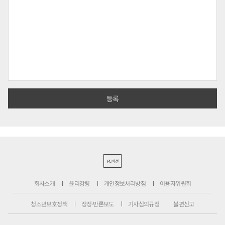
PC버전
회사소개
윤리강령
개인정보처리방침
이용자위원회
청소년보호정책
정정·반론보도
기사심의규정
불편신고