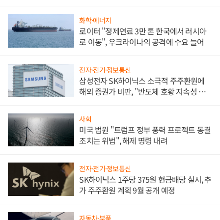
화학·에너지
로이터 "정제연료 3만 톤 한국에서 러시아
로 이동", 우크라이나의 공격에 수요 늘어
전자·전기·정보통신
삼성전자 SK하이닉스 소극적 주주환원에
해외 증권가 비판, "반도체 호황 지속성 의
문"
사회
미국 법원 "트럼프 정부 풍력 프로젝트 동결
조치는 위법", 해제 명령 내려
전자·전기·정보통신
SK하이닉스 1주당 375원 현금배당 실시, 추
가 주주환원 계획 9월 공개 예정
자동차·부품