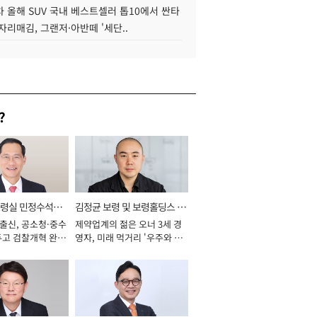
 올해 SUV 국내 베스트셀러 톱10에서 싼타
자리매김, 그랜저·아반떼 '세단..
?
통령실 민정수석비
김정균 보령 및 보령홀딩스 대
 출신, 공소청·중수
제약업계의 젊은 오너 3세 경
표이사 사장
두고 검찰개혁 완수
영자, 미래 먹거리 '우주와 헬
년]
스케어' 공들여 [2026년]