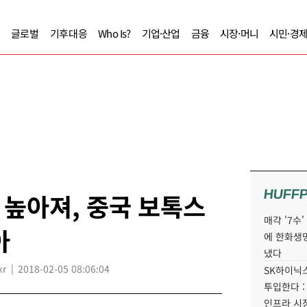
글로벌
기후대응
Who Is?
기업·산업
금융
시장·머니
시민·경
HUFF
높아져, 중국 보톡스
매각 '7수
아
에 한화생
냈다
kr
2018-02-05 08:06:04
SK하이닉스
투입한다 :
인프라 시