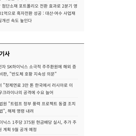
 첨단소재 포트폴리오 전환 효과로 2분기 영
01억으로 흑자전환 성공 : 대산·여수 사업재
질개선 속도 높인다
 기사
자 SK하이닉스 소극적 주주환원에 해외 증
비판, "반도체 호황 지속성 의문"
 "정제연료 3만 톤 한국에서 러시아로 이
 우크라이나의 공격에 수요 늘어
법원 "트럼프 정부 풍력 프로젝트 동결 조치
법", 해제 명령 내려
이닉스 1주당 375원 현금배당 실시, 추가 주
 계획 9월 공개 예정