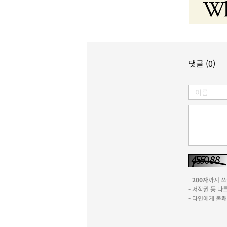
댓글 (0)
-
200자
까지 쓰실
- 저작권 등 
- 타인에게 불