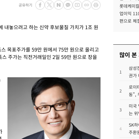
공유하기
롯데케미칼
업이익 11
편으로 체
 내놓으려고 하는 신약 후보물질 가치가 1조 원
스 목표주가를 59만 원에서 75만 원으로 올리고
많이 본
톡스 주가는 직전거래일인 2일 59만 원으로 장을
삼성전
1
권가 
스
로이터
2
동",
미국 
3
는 위
SK하
4
가
주환원
품