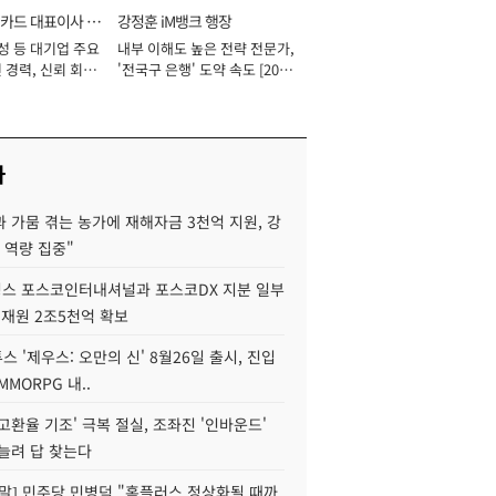
카드 대표이사 사
강정훈 iM뱅크 행장
성 등 대기업 주요
내부 이해도 높은 전략 전문가,
 경력, 신뢰 회복
'전국구 은행' 도약 속도 [2026
[2026년]
년]
사
 가뭄 겪는 농가에 재해자금 3천억 지원, 강
 역량 집중"
스 포스코인터내셔널과 포스코DX 지분 일부
 재원 2조5천억 확보
투스 '제우스: 오만의 신' 8월26일 출시, 진입
MMORPG 내..
고환율 기조' 극복 절실, 조좌진 '인바운드'
늘려 답 찾는다
정말] 민주당 민병덕 "홈플러스 정상화될 때까