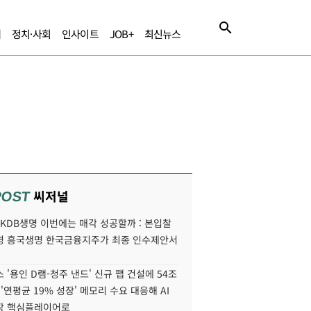
제
정치·사회
인사이트
JOB+
최신뉴스
씨저널
POST
' KDB생명 이번에는 매각 성공할까 : 본입찰
명 흥국생명 한국금융지주가 최종 인수제안서
 '용인 D램-청주 낸드' 신규 팹 건설에 54조
 '연평균 19% 성장' 메모리 수요 대응해 AI
장 핵심플레이어로