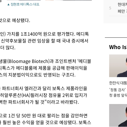
현대차
▲ 정현호 메디톡스 대표.
5
페만 
9
것으로 예상됐다.
) 가치를 1조1400억 원으로 평가했다. 메디톡
 신약후보물질 관련 임상을 할 때 국내 증시에서
Who Is
더 많다.
Bloomage Biotech)과 조인트벤처 ‘메디블
메디톡스가 메디블룸에 제품을 공급해 판매이익을
스의 지분법이익으로도 반영되는 구조다.
한찬식 대
국 파트너회사 엘러간과 달리 보톡스 제품라인을
'정통 검사'
서관
 히알루론산(HA)필러시장 점유율 2위로 입지가
청 출범 앞
맡아 [2026
벽한 파트너회사가 될 것”이라고 바라봤다.
 1건 당 50만 원 대로 팔리는 점을 감안하면
다 훨씬 높은 수익을 얻을 것으로 예상됐다. 보톡스