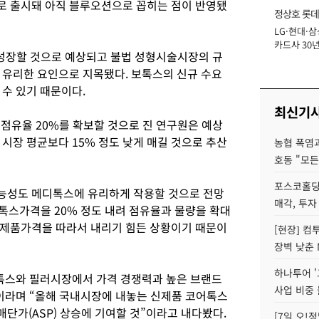
으로 출시돼 아직 블루오션으로 꼽히는 점이 반영됐
정상호 롯데
LG·현대·삼
장
카드사 30년
% 성장할 것으로 예상되고 불법 성형시술시장의 규
에 '초집중' 
 유리한 요인으로 지목됐다. 보톡스의 신규 수요
 수 있기 때문이다.
최신기
 점유율 20%를 확보할 것으로 진 연구원은 예상
시장 평균보다 15% 정도 낮게 매길 것으로 추산
농협 폭염과
호동 "모든
포스코홀딩
능성도 메디톡스에 유리하게 작용할 것으로 전망
매각, 투자
톡스가격을 20% 정도 내려 점유율과 물량을 확대
 제품가격을 따라서 내리기 힘든 상황이기 때문이
[현장] 컴
장벽 낮춘 
하나투어 '
톡스와 필러시장에서 가격 경쟁력과 높은 브랜드
사업 비중 
이라며 “올해 국내시장에 내놓는 신제품 코어톡스
단가(ASP) 상승에 기여할 것”이라고 내다봤다.
[7일 오!