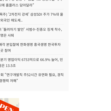
니에 홈플러스 담아달라"
목주] '2차전지 강세' 삼성SDI 주가 7%대 올
 외국인 매도세..
 '돌려차기 발언' 서범수·진종오 징계 착수,
2명은 사퇴
 매각 본입찰에 한화생명 흥국생명 한국투자
3곳 참여
분기 영업이익 6753억으로 66.9% 늘어, 민
은 13.5조
회 "연구개발직 주52시간 유연화 필요, 경직
경쟁력 저해"